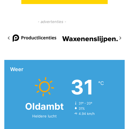
- advertenties -
Weer
31
℃
Oldambt
31º - 20º
31%
4.94 km/h
Heldere lucht