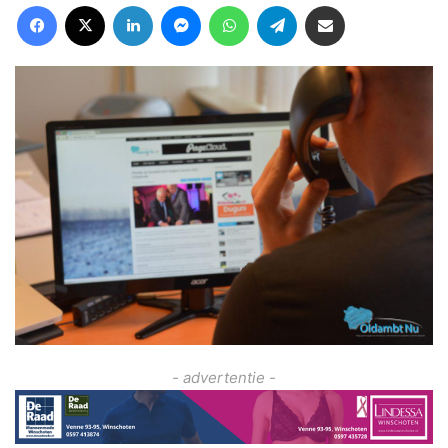
Facebook
X
LinkedIn
Messenger
WhatsApp
Telegram
Deel via Email
- advertentie -