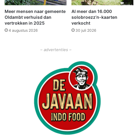
n
r
Meer mensen naar gemeente
Al meer dan 16.000
€
P
Oldambt verhuisd dan
solobroezz’n-kaarten
3
y
vertrokken in 2025
verkocht
5
r
4 augustus 2026
30 juli 2026
0
o
,
l
-
l
– advertenties –
W
i
n
s
c
h
o
t
e
n
(
V
i
d