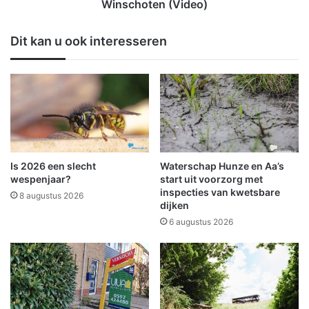
n
g
Winschoten (Video)
c
e
t
v
Dit kan u ook interesseren
i
a
e
l
v
b
i
i
a
j
F
k
a
a
c
r
e
t
Is 2026 een slecht
Waterschap Hunze en Aa’s
b
o
wespenjaar?
start uit voorzorg met
o
n
inspecties van kwetsbare
8 augustus 2026
o
dijken
v
k
e
6 augustus 2026
k
r
o
w
s
e
t
r
m
k
a
e