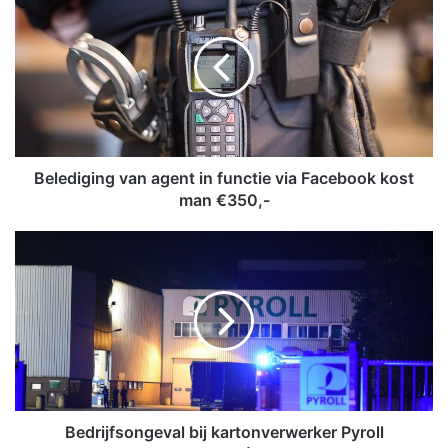
e
l
e
d
i
g
i
n
g
Belediging van agent in functie via Facebook kost
v
man €350,-
a
n
B
a
e
g
d
e
r
n
i
t
j
i
f
n
s
f
o
u
n
Bedrijfsongeval bij kartonverwerker Pyroll