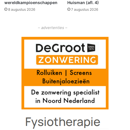
wereldkampioenschappen
Huisman (afl. 4)
r
e
p
8 augustus 2026
7 augustus 2026
r
a
e
n
c
– advertenties –
d
h
t