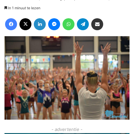
In 1 minuut te lezen
Facebook
X
LinkedIn
Messenger
WhatsApp
Telegram
Deel via Email
- advertentie -