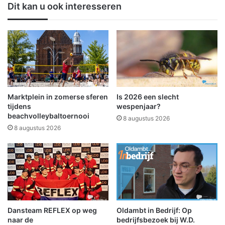
Dit kan u ook interesseren
a
u
r
w
t
u
i
i
j
t
o
B
p
a
e
d
n
N
Marktplein in zomerse sferen
Is 2026 een slecht
t
i
tijdens
wespenjaar?
n
e
beachvolleybaltoernooi
8 augustus 2026
i
u
8 augustus 2026
e
w
u
e
w
s
k
c
a
h
n
a
t
n
o
Dansteam REFLEX op weg
Oldambt in Bedrijf: Op
s
naar de
bedrijfsbezoek bij W.D.
o
t