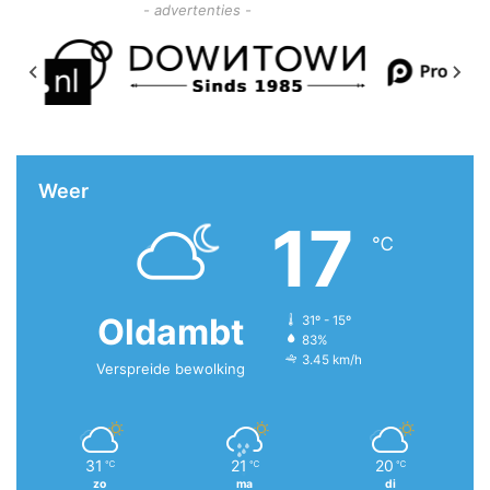
- advertenties -
Weer
17
℃
Oldambt
31º - 15º
83%
3.45 km/h
Verspreide bewolking
31
21
20
℃
℃
℃
zo
ma
di