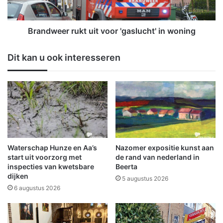
s
e
i
r
e
r
Brandweer rukt uit voor 'gaslucht' in woning
r
u
j
k
Dit kan u ook interesseren
e
t
e
u
t
i
a
t
l
v
a
o
g
o
e
r
i
'
Waterschap Hunze en Aa’s
Nazomer expositie kunst aan
n
g
start uit voorzorg met
de rand van nederland in
k
a
inspecties van kwetsbare
Beerta
e
dijken
s
5 augustus 2026
r
l
6 augustus 2026
s
u
t
c
s
h