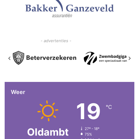
- advertenties -
Weer
19
℃
Oldambt
27º - 18º
75%