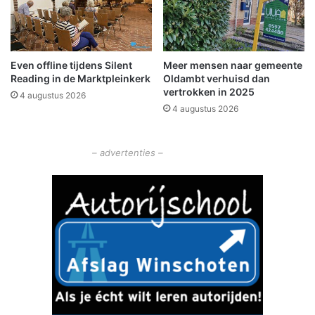
f
t
e
'
e
i
r
n
Even offline tijdens Silent
Meer mensen naar gemeente
e
w
Reading in de Marktpleinkerk
Oldambt verhuisd dan
n
o
vertrokken in 2025
w
4 augustus 2026
n
4 augustus 2026
i
i
n
n
€
g
– advertenties –
2
5
0
,
-