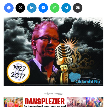
Facebook
X
LinkedIn
Messenger
WhatsApp
Telegram
Deel via Email
- advertentie -