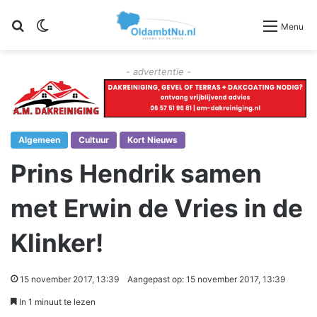
Zoeken
Switch skin
Menu
- advertentie -
Algemeen
Cultuur
Kort Nieuws
Prins Hendrik samen
met Erwin de Vries in de
Klinker!
15 november 2017, 13:39
Aangepast op: 15 november 2017, 13:39
In 1 minuut te lezen