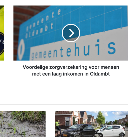
V
o
o
r
d
e
l
i
g
e
Voordelige zorgverzekering voor mensen
z
met een laag inkomen in Oldambt
o
r
g
v
e
r
z
e
k