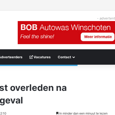
- advertent
Adverteerders
Vacatures
Contact
st overleden na
geval
12:10
In minder dan een minuut te lezen