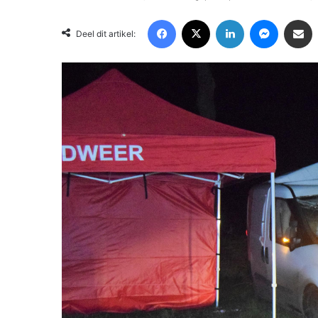
Facebook
X
LinkedIn
Messenger
Deel via Email
Deel dit artikel: