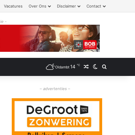
Vacatures
Over Ons
Disclaimer
Contact
ie -
℃
14
Willekeurig artikel
Switch skin
Zoeken
Oldambt
– advertenties –