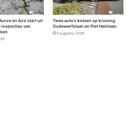
e
r
i
n
nze en Aa’s start uit
Twee auto’s botsen op kruising
g
 inspecties van
Oudewerfslaan en Piet Heinlaan
v
jken
6 augustus 2026
o
026
o
r
m
e
n
s
e
n
m
e
t
e
e
n
l