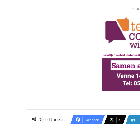
- a
Deel dit artikel:
Facebook
X