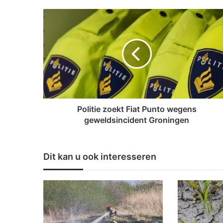
P
o
l
i
t
i
e
z
o
e
Politie zoekt Fiat Punto wegens
k
geweldsincident Groningen
t
F
i
Dit kan u ook interesseren
a
t
P
u
n
t