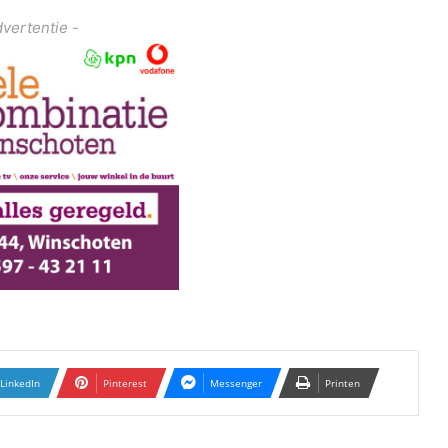
dvertentie -
LinkedIn
Pinterest
Messenger
Printen