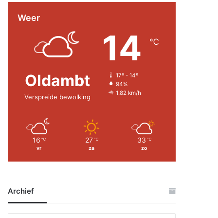
Weer
14
℃
Oldambt
17º - 14º
94%
1.82 km/h
Verspreide bewolking
16
27
33
℃
℃
℃
vr
za
zo
Archief