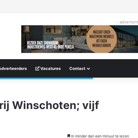
- advertent
Adverteerders
Vacatures
Contact
ij Winschoten; vijf
In minder dan een minuut te lezen