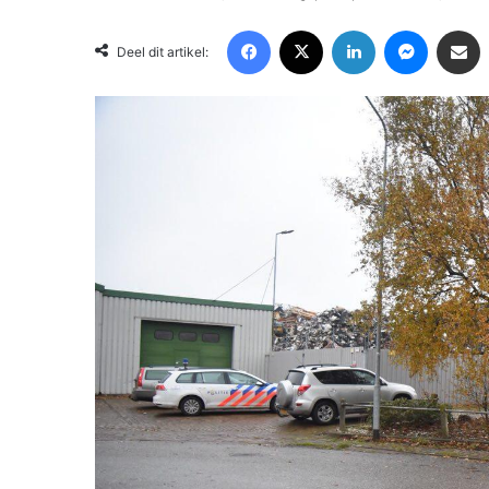
Facebook
X
LinkedIn
Messenger
Deel via Email
Deel dit artikel: