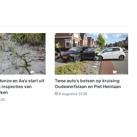
c
h
o
t
e
n
a
f
g
e
s
l
o
nze en Aa’s start uit
Twee auto’s botsen op kruising
t
 inspecties van
Oudewerfslaan en Piet Heinlaan
e
jken
6 augustus 2026
n
026
w
e
g
e
n
s