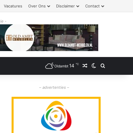
Vacatures
Over Ons
Disclaimer
Contact
ie -
℃
14
Willekeurig artikel
Switch skin
Zoeken
Oldambt
– advertenties –