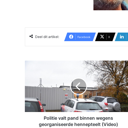
Deel dit artikel:
Facebook
X
P
o
l
i
t
i
e
v
a
l
Politie valt pand binnen wegens
t
georganiseerde hennepteelt (Video)