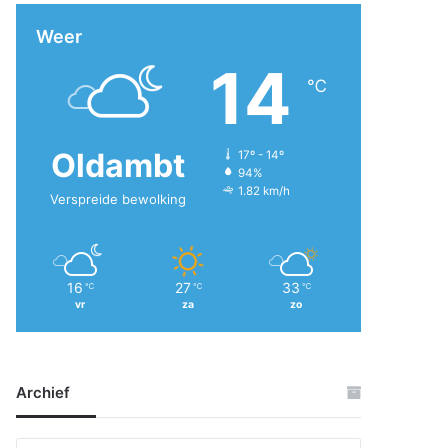
Weer
14
℃
Oldambt
17º - 14º
94%
1.82 km/h
Verspreide bewolking
16
27
33
℃
℃
℃
vr
za
zo
Archief