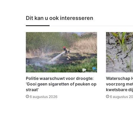
p
a
n
Dit kan u ook interesseren
d
b
i
n
n
e
n
w
e
g
Politie waarschuwt voor droogte:
Waterschap Hu
e
‘Gooi geen sigaretten of peuken op
voorzorg met
n
straat’
kwetsbare di
s
6 augustus 2026
6 augustus 2
g
e
o
r
g
a