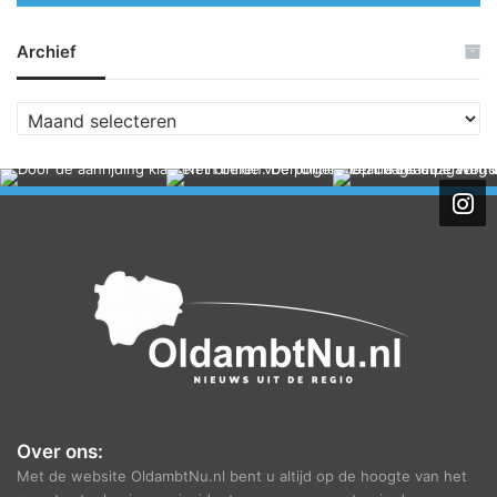
Archief
A
r
c
h
i
e
f
Over ons:
Met de website OldambtNu.nl bent u altijd op de hoogte van het