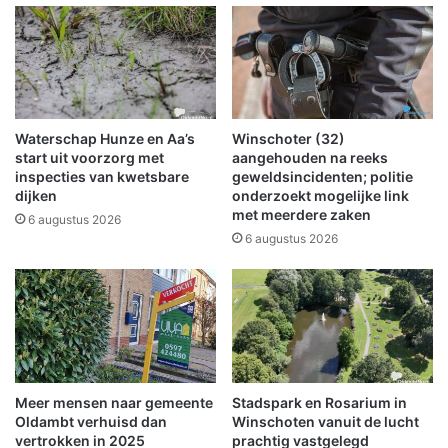
r
w
s
o
t
n
p
d
a
n
k
a
k
a
Waterschap Hunze en Aa’s
Winschoter (32)
e
a
start uit voorzorg met
aangehouden na reeks
t
n
inspecties van kwetsbare
geweldsincidenten; politie
e
dijken
onderzoekt mogelijke link
r
met meerdere zaken
n
i
6 augustus 2026
b
j
6 augustus 2026
i
d
j
i
J
n
u
g
m
m
b
e
o
t
Meer mensen naar gemeente
Stadspark en Rosarium in
W
a
Oldambt verhuisd dan
Winschoten vanuit de lucht
i
u
vertrokken in 2025
prachtig vastgelegd
n