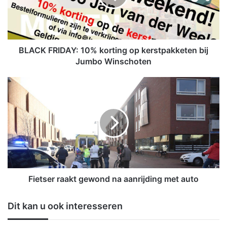
F
R
I
D
A
BLACK FRIDAY: 10% korting op kerstpakketen bij
Y
Jumbo Winschoten
:
1
F
0
i
%
e
k
t
o
s
r
e
t
r
i
r
n
a
g
a
Fietser raakt gewond na aanrijding met auto
o
k
p
t
Dit kan u ook interesseren
k
g
e
e