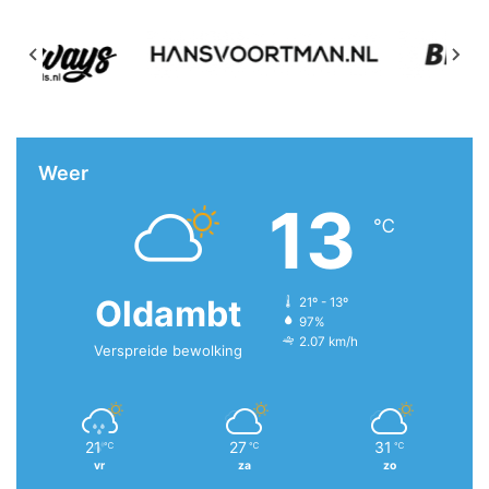
Weer
13
℃
Oldambt
21º - 13º
97%
2.07 km/h
Verspreide bewolking
21
27
31
℃
℃
℃
vr
za
zo