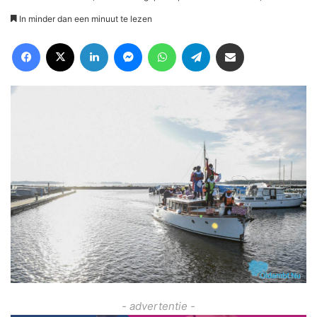
In minder dan een minuut te lezen
Facebook
X
LinkedIn
Messenger
WhatsApp
Telegram
Deel via Email
- advertentie -