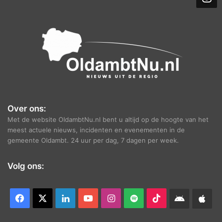
e
f
Over ons:
Met de website OldambtNu.nl bent u altijd op de hoogte van het
meest actuele nieuws, incidenten en evenementen in de
gemeente Oldambt. 24 uur per dag, 7 dagen per week.
Volg ons:
Facebook
X
LinkedIn
YouTube
Instagram
Spotify
TikTok
Android
App
app
Ap