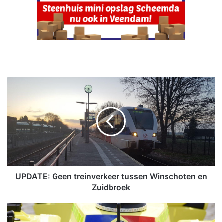
U
P
D
A
T
E
:
G
e
e
UPDATE: Geen treinverkeer tussen Winschoten en
n
Zuidbroek
t
r
O
e
n