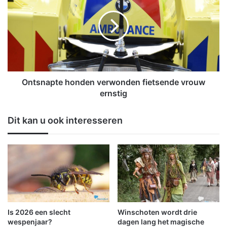
i
t
n
s
v
n
e
a
r
p
k
t
e
e
e
h
Ontsnapte honden verwonden fietsende vrouw
r
o
ernstig
t
n
u
d
Dit kan u ook interesseren
s
e
s
n
e
v
n
e
W
r
i
w
n
o
s
n
c
d
Is 2026 een slecht
Winschoten wordt drie
h
e
wespenjaar?
dagen lang het magische