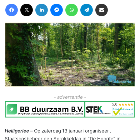
Facebook
X
LinkedIn
Messenger
WhatsApp
Telegram
Deel via Email
- advertentie -
Heiligerlee –
Op zaterdag 13 januari organiseert
Staatsbosbeheer een Sprokkeldag in “De Hoogte” in