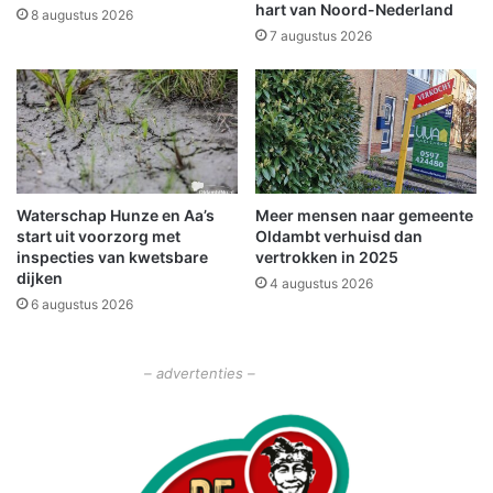
o
n
hart van Noord-Nederland
8 augustus 2026
t
f
7 augustus 2026
e
i
n
e
e
t
n
s
Z
e
u
n
i
d
d
Waterschap Hunze en Aa’s
Meer mensen naar gemeente
e
start uit voorzorg met
Oldambt verhuisd dan
b
v
inspecties van kwetsbare
vertrokken in 2025
r
r
dijken
o
4 augustus 2026
o
6 augustus 2026
e
u
k
w
e
– advertenties –
r
n
s
t
i
g