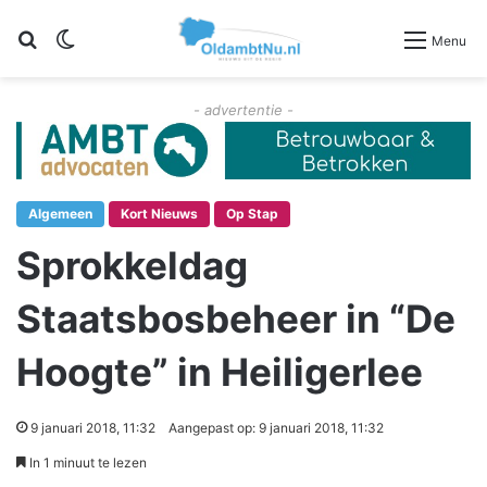
Zoeken
Switch skin
Menu
- advertentie -
Algemeen
Kort Nieuws
Op Stap
Sprokkeldag
Staatsbosbeheer in “De
Hoogte” in Heiligerlee
9 januari 2018, 11:32
Aangepast op: 9 januari 2018, 11:32
In 1 minuut te lezen