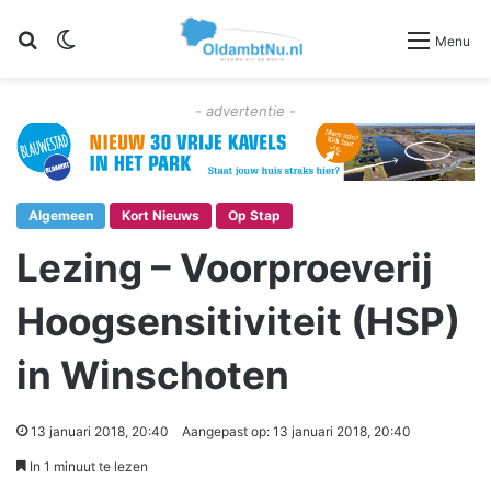
Zoeken
Switch skin
Menu
- advertentie -
Algemeen
Kort Nieuws
Op Stap
Lezing – Voorproeverij
Hoogsensitiviteit (HSP)
in Winschoten
13 januari 2018, 20:40
Aangepast op: 13 januari 2018, 20:40
In 1 minuut te lezen