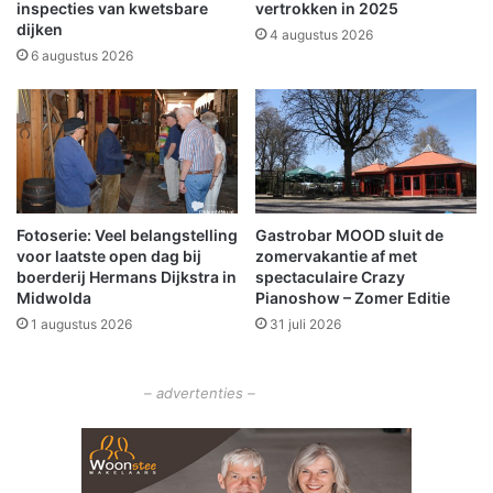
a
n
inspecties van kwetsbare
vertrokken in 2025
n
dijken
a
4 augustus 2026
C
b
6 augustus 2026
o
e
m
d
m
r
i
e
s
i
s
g
a
i
Fotoserie: Veel belangstelling
Gastrobar MOOD sluit de
r
n
voor laatste open dag bij
zomervakantie af met
i
g
boerderij Hermans Dijkstra in
spectaculaire Crazy
s
m
Midwolda
Pianoshow – Zomer Editie
s
e
1 augustus 2026
31 juli 2026
e
t
n
v
O
u
– advertenties –
m
u
m
r
e
w
l
a
a
p