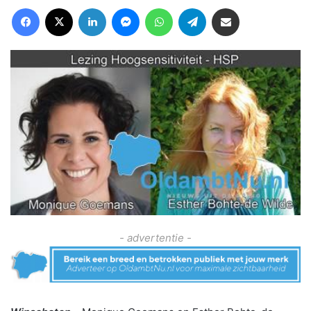
Facebook
X
LinkedIn
Messenger
WhatsApp
Telegram
Deel via Email
- advertentie -