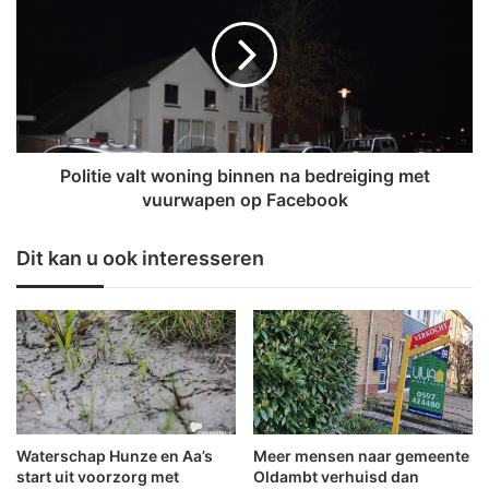
n
l
S
i
c
t
h
i
a
e
i
v
k
a
b
l
Politie valt woning binnen na bedreiging met
e
t
vuurwapen op Facebook
n
w
o
o
Dit kan u ook interesseren
e
n
m
i
d
n
i
g
n
b
R
i
a
n
a
n
d
e
Waterschap Hunze en Aa’s
Meer mensen naar gemeente
v
n
start uit voorzorg met
Oldambt verhuisd dan