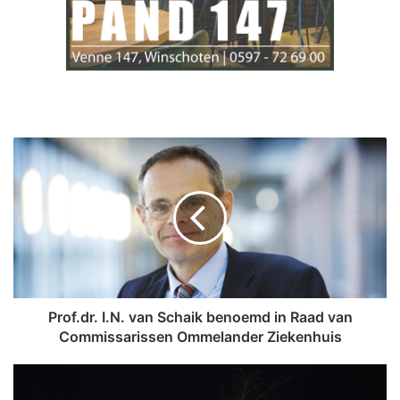
P
r
o
f
.
d
r
.
I
.
Prof.dr. I.N. van Schaik benoemd in Raad van
N
Commissarissen Ommelander Ziekenhuis
.
v
P
a
o