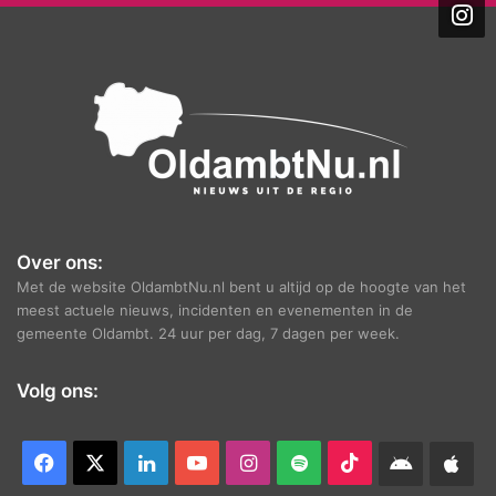
i
e
f
Over ons:
Met de website OldambtNu.nl bent u altijd op de hoogte van het
meest actuele nieuws, incidenten en evenementen in de
gemeente Oldambt. 24 uur per dag, 7 dagen per week.
Volg ons:
Facebook
X
LinkedIn
YouTube
Instagram
Spotify
TikTok
Android
App