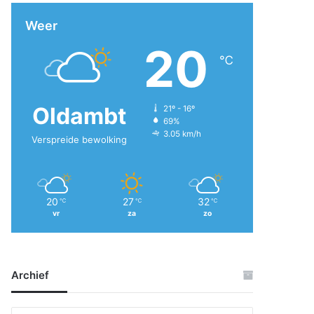
Weer
20
℃
Oldambt
21º - 16º
69%
3.05 km/h
Verspreide bewolking
20
27
32
℃
℃
℃
vr
za
zo
Archief