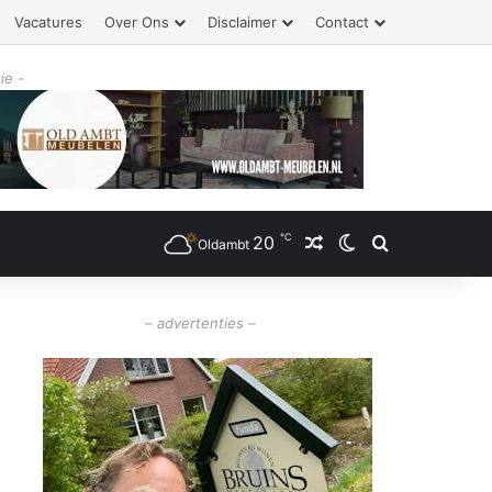
Vacatures
Over Ons
Disclaimer
Contact
ie -
℃
20
Willekeurig artikel
Switch skin
Zoeken
Oldambt
– advertenties –