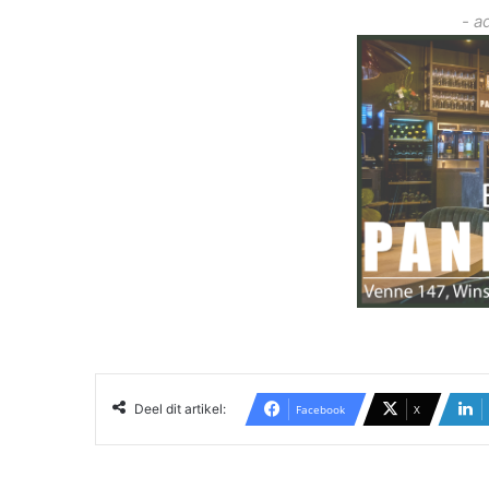
- a
Deel dit artikel:
Facebook
X