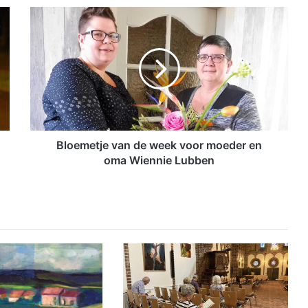
B
l
o
e
m
e
t
j
e
v
Bloemetje van de week voor moeder en
a
oma Wiennie Lubben
n
d
e
w
e
e
k
v
o
o