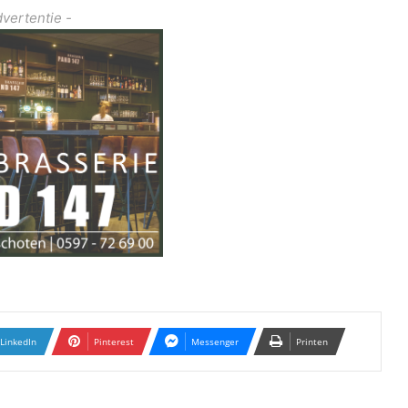
dvertentie -
LinkedIn
Pinterest
Messenger
Printen