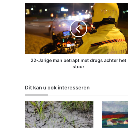
2
2
-
J
a
r
i
g
e
m
22-Jarige man betrapt met drugs achter het
a
stuur
n
b
e
Dit kan u ook interesseren
t
r
a
p
t
m
e