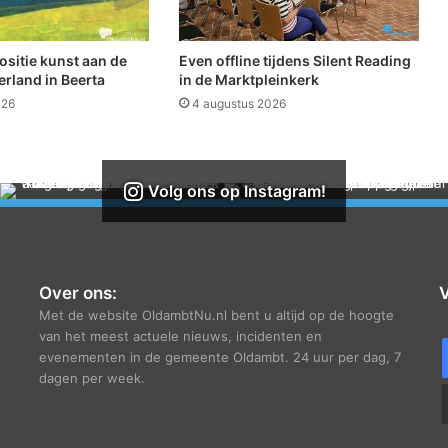
r
m
o
sitie kunst aan de
Even offline tijdens Silent Reading
e
rland in Beerta
in de Marktpleinkerk
d
026
4 augustus 2026
e
r
e
n
Volg ons op Instagram!
o
m
a
W
i
Over ons:
V
e
Met de website OldambtNu.nl bent u altijd op de hoogte
n
van het meest actuele nieuws, incidenten en
n
evenementen in de gemeente Oldambt. 24 uur per dag, 7
i
dagen per week.
e
L
u