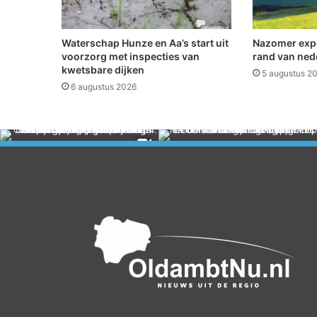
t
d
r
Waterschap Hunze en Aa’s start uit
Nazomer expo
u
voorzorg met inspecties van
rand van nede
g
kwetsbare dijken
5 augustus 2
s
6 augustus 2026
a
c
h
t
e
r
h
e
t
s
t
u
u
r