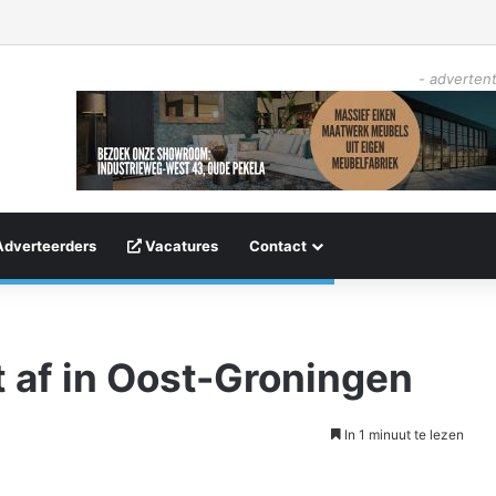
- advertent
Adverteerders
Vacatures
Contact
t af in Oost-Groningen
In 1 minuut te lezen