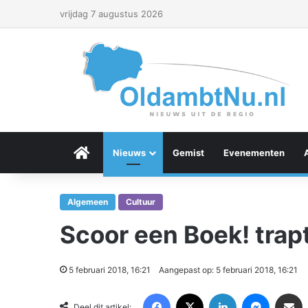
vrijdag 7 augustus 2026
Menu Item
Nieuws
Gemist
Evenementen
Algemeen
Cultuur
Scoor een Boek! trap
5 februari 2018, 16:21
Aangepast op: 5 februari 2018, 16:21
Facebook
X
LinkedIn
Messenger
Deel via Email
Deel dit artikel: