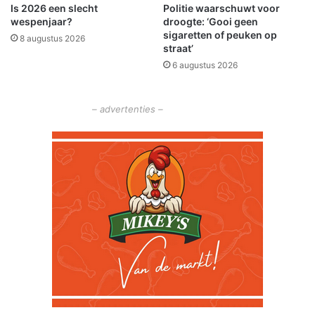
Is 2026 een slecht
Politie waarschuwt voor
V
e
wespenjaar?
droogte: ‘Gooi geen
B
sigaretten of peuken op
a
8 augustus 2026
straat’
f
6 augustus 2026
d
e
l
– advertenties –
i
n
g
N
o
o
r
d