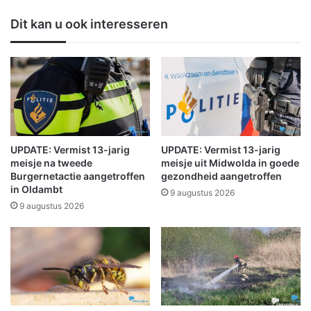
u
l
k
Dit kan u ook interesseren
e
t
e
u
g
i
e
t
s
v
e
o
l
o
e
r
c
e
UPDATE: Vermist 13-jarig
UPDATE: Vermist 13-jarig
t
e
meisje na tweede
meisje uit Midwolda in goede
e
n
Burgernetactie aangetroffen
gezondheid aangetroffen
e
in Oldambt
n
9 augustus 2026
r
a
9 augustus 2026
d
c
d
o
o
n
o
t
r
r
K
o
N
l