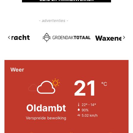
- advertenties -
Weer
21
℃
Oldambt
22º - 14º
90%
5.02 km/h
Verspreide bewolking