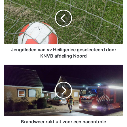
e
u
g
d
l
e
d
e
n
Jeugdleden van vv Heiligerlee geselecteerd door
v
KNVB afdeling Noord
a
n
B
v
r
v
a
H
n
e
d
i
w
l
e
i
e
g
r
e
r
Brandweer rukt uit voor een nacontrole
r