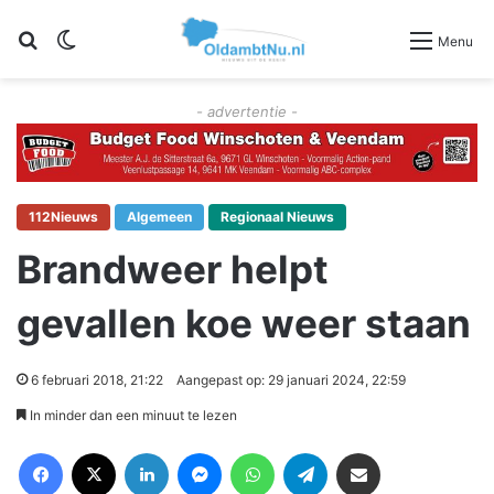
Zoeken
Switch skin
Menu
- advertentie -
112Nieuws
Algemeen
Regionaal Nieuws
Brandweer helpt
gevallen koe weer staan
6 februari 2018, 21:22
Aangepast op: 29 januari 2024, 22:59
In minder dan een minuut te lezen
Facebook
X
LinkedIn
Messenger
WhatsApp
Telegram
Deel via Email