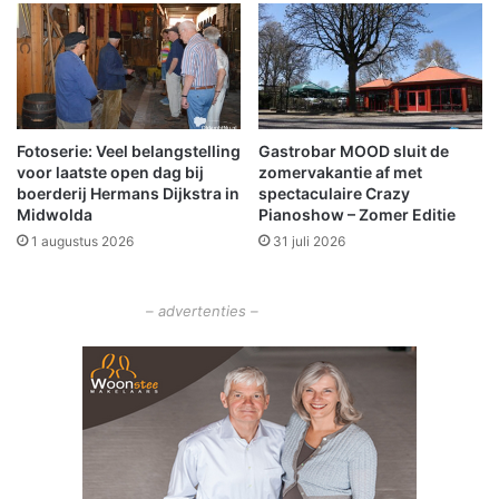
a
r
a
c
e
n
Fotoserie: Veel belangstelling
Gastrobar MOOD sluit de
d
voor laatste open dag bij
zomervakantie af met
o
boerderij Hermans Dijkstra in
spectaculaire Crazy
o
Midwolda
Pianoshow – Zomer Editie
r
1 augustus 2026
31 juli 2026
b
e
b
– advertenties –
o
u
w
d
e
k
o
m