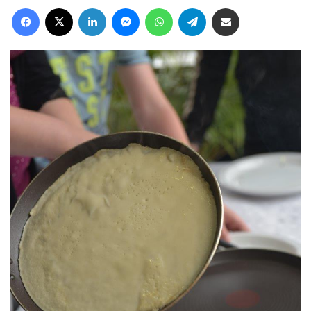
Facebook
X
LinkedIn
Messenger
WhatsApp
Telegram
Deel via Email