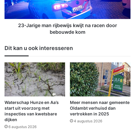
p
i
e
g
n
e
v
m
23-Jarige man rijbewijs kwijt na racen door
o
a
bebouwde kom
o
n
r
r
Dit kan u ook interesseren
k
i
i
j
n
b
d
e
e
w
r
i
e
j
n
s
k
Waterschap Hunze en Aa’s
Meer mensen naar gemeente
w
start uit voorzorg met
Oldambt verhuisd dan
i
inspecties van kwetsbare
vertrokken in 2025
dijken
j
4 augustus 2026
t
6 augustus 2026
n