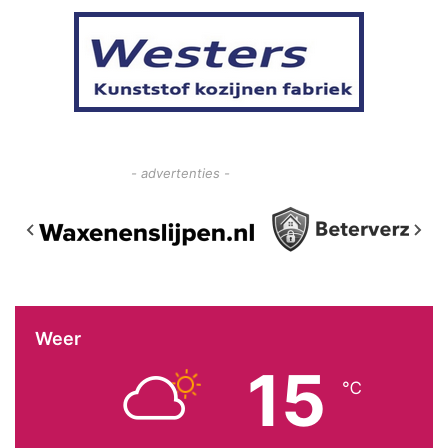
- advertenties -
Weer
15
℃