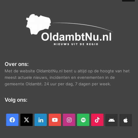
e
f
Over ons:
Met de website OldambtNu.nl bent u altijd op de hoogte van het
meest actuele nieuws, incidenten en evenementen in de
gemeente Oldambt. 24 uur per dag, 7 dagen per week.
Volg ons:
Facebook
X
LinkedIn
YouTube
Instagram
Spotify
TikTok
Android
App
app
Ap