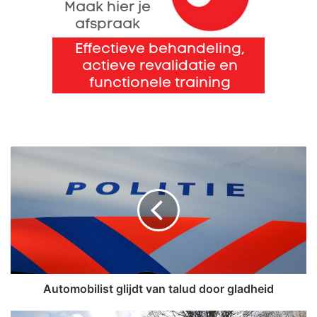
A
u
t
o
m
o
b
i
l
i
Automobilist glijdt van talud door gladheid
s