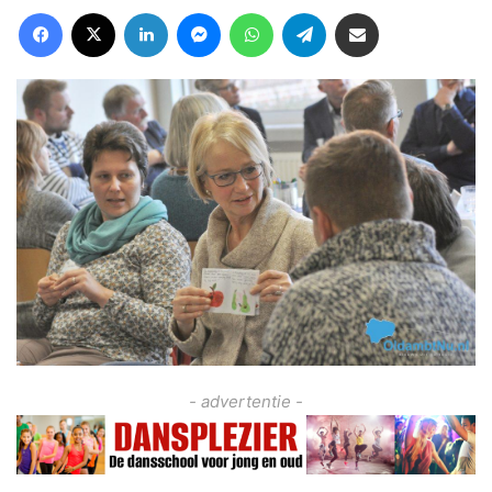
Facebook
X
LinkedIn
Messenger
WhatsApp
Telegram
Deel via Email
- advertentie -