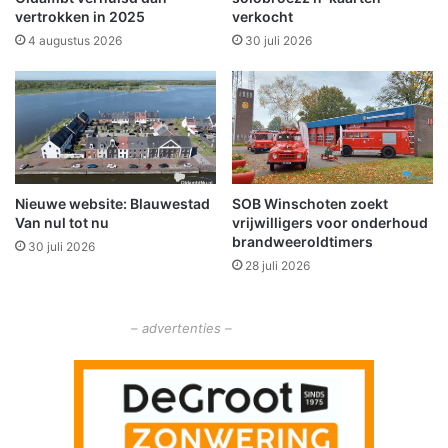
d
G
vertrokken in 2025
verkocht
h
r
4 augustus 2026
30 juli 2026
e
o
i
n
d
i
n
g
e
n
Nieuwe website: Blauwestad
SOB Winschoten zoekt
e
Van nul tot nu
vrijwilligers voor onderhoud
n
brandweeroldtimers
W
30 juli 2026
28 juli 2026
e
e
n
– advertenties –
e
r