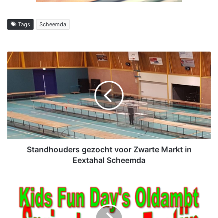
Tags
Scheemda
S
t
a
n
d
h
o
u
d
e
Standhouders gezocht voor Zwarte Markt in
r
Eextahal Scheemda
s
g
K
e
i
z
d
o
s