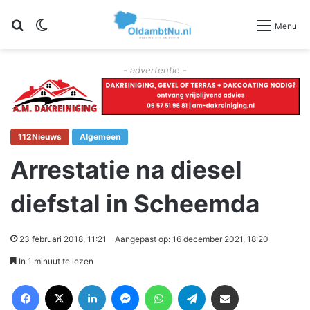
Zoeken
Switch skin
Menu
- advertentie -
112Nieuws
Algemeen
Arrestatie na diesel
diefstal in Scheemda
23 februari 2018, 11:21
Aangepast op: 16 december 2021, 18:20
In 1 minuut te lezen
Facebook
X
LinkedIn
Messenger
WhatsApp
Telegram
Deel via Email