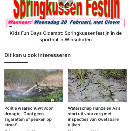
c
F
h
u
t
n
v
D
o
a
o
y
Kids Fun Days Oldambt: Springkussenfestijn in de
r
s
sporthal in Winschoten
Z
O
w
l
Dit kan u ook interesseren
a
d
r
a
t
m
e
b
M
t
a
:
r
S
k
p
t
r
Politie waarschuwt voor
Waterschap Hunze en Aa’s
i
i
droogte: ‘Gooi geen
start uit voorzorg met
n
n
sigaretten of peuken op
inspecties van kwetsbare
E
straat’
dijken
g
e
k