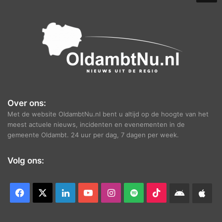
e
f
Over ons:
Met de website OldambtNu.nl bent u altijd op de hoogte van het
meest actuele nieuws, incidenten en evenementen in de
gemeente Oldambt. 24 uur per dag, 7 dagen per week.
Volg ons:
Facebook
X
LinkedIn
YouTube
Instagram
Spotify
TikTok
Android
App
app
Ap