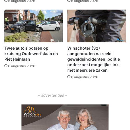
6 augustus 2026
6 augustus 2026
x
u
t
s
a
s
h
e
a
n
l
f
S
e
Twee auto’s botsen op
Winschoter (32)
c
s
kruising Oudewerfslaan en
aangehouden na reeks
h
t
Piet Heinlaan
geweldsincidenten; politie
e
i
onderzoekt mogelijke link
6 augustus 2026
e
j
met meerdere zaken
m
n
6 augustus 2026
d
i
a
n
d
– advertenties –
e
s
p
o
r
t