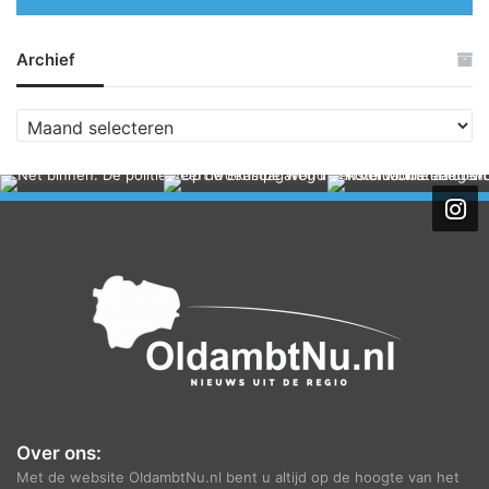
Archief
A
r
c
h
i
e
f
Over ons:
Met de website OldambtNu.nl bent u altijd op de hoogte van het