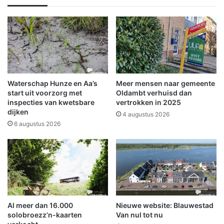
o
u
s
t
a
e
r
r
i
e
u
n
m
t
b
i
Waterschap Hunze en Aa’s
Meer mensen naar gemeente
e
j
start uit voorzorg met
Oldambt verhuisd dan
k
d
inspecties van kwetsbare
vertrokken in 2025
dijken
e
e
4 augustus 2026
n
n
6 augustus 2026
d
s
s
p
r
i
n
g
Al meer dan 16.000
Nieuwe website: Blauwestad
k
solobroezz’n-kaarten
Van nul tot nu
u