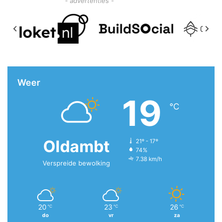
- advertenties -
Weer
19
℃
Oldambt
21º - 17º
74%
7.38 km/h
Verspreide bewolking
20
23
26
℃
℃
℃
do
vr
za