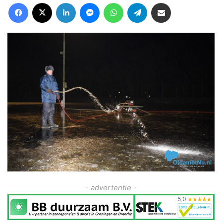
Facebook
X
LinkedIn
Messenger
WhatsApp
Telegram
Deel via Email
- advertentie -