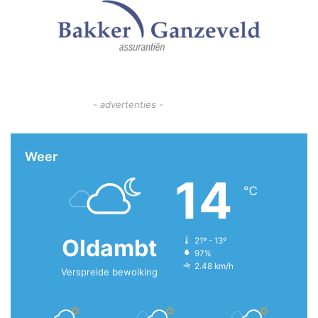
- advertenties -
Weer
14
℃
Oldambt
21º - 13º
97%
2.48 km/h
Verspreide bewolking