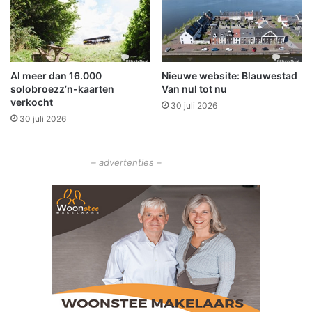
e
r
n
s
v
o
o
Al meer dan 16.000
Nieuwe website: Blauwestad
r
solobroezz’n-kaarten
Van nul tot nu
o
verkocht
30 juli 2026
n
30 juli 2026
d
e
r
– advertenties –
d
e
e
l
g
r
o
e
n
m
a