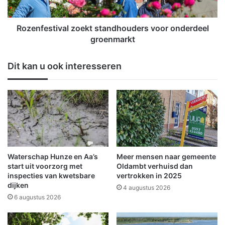
t
s
r
t
e
i
Rozenfestival zoekt standhouders voor onderdeel
i
v
groenmarkt
n
a
r
l
Dit kan u ook interesseren
i
z
t
o
k
e
o
k
m
t
t
s
t
t
e
a
v
n
Waterschap Hunze en Aa’s
Meer mensen naar gemeente
e
d
start uit voorzorg met
Oldambt verhuisd dan
r
h
inspecties van kwetsbare
vertrokken in 2025
v
dijken
o
4 augustus 2026
a
u
6 augustus 2026
l
d
l
e