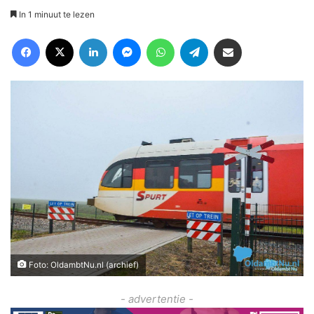
In 1 minuut te lezen
Facebook
X
LinkedIn
Messenger
WhatsApp
Telegram
Deel via Email
Foto: OldambtNu.nl (archief)
- advertentie -