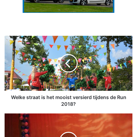
W
e
l
k
e
s
t
r
a
a
Welke straat is het mooist versierd tijdens de Run
t
2018?
i
s
1
h
3
e
5
t
-