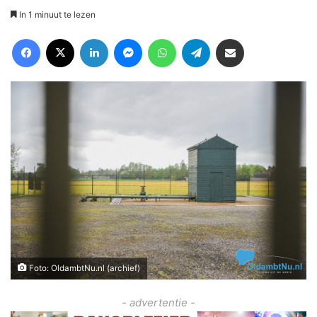
In 1 minuut te lezen
Facebook
X
LinkedIn
Messenger
WhatsApp
Telegram
Deel via Email
Foto: OldambtNu.nl (archief)
- advertentie -