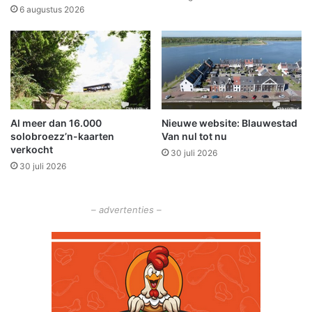
d
n
6 augustus 2026
e
a
R
s
u
t
n
i
2
e
0
k
1
v
Al meer dan 16.000
Nieuwe website: Blauwestad
8
e
solobroezz’n-kaarten
Van nul tot nu
?
r
verkocht
30 juli 2026
e
30 juli 2026
n
i
g
– advertenties –
i
n
g
B
a
t
o