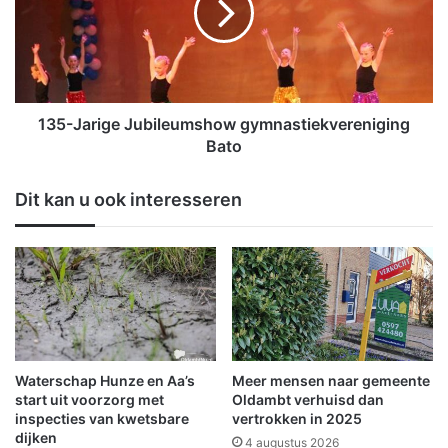
m
J
o
a
o
r
i
i
s
g
t
e
135-Jarige Jubileumshow gymnastiekvereniging
v
J
Bato
e
u
r
b
Dit kan u ook interesseren
s
i
i
l
e
e
r
u
d
m
t
s
i
h
j
o
d
w
Waterschap Hunze en Aa’s
Meer mensen naar gemeente
e
g
start uit voorzorg met
Oldambt verhuisd dan
n
y
inspecties van kwetsbare
vertrokken in 2025
s
dijken
m
4 augustus 2026