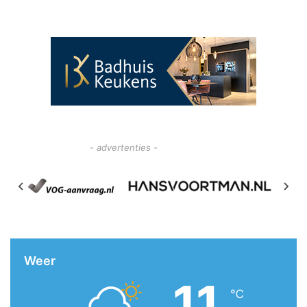
- advertenties -
Weer
11
℃