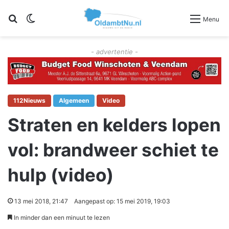
Zoeken
Switch skin
Menu
- advertentie -
112Nieuws
Algemeen
Video
Straten en kelders lopen
vol: brandweer schiet te
hulp (video)
13 mei 2018, 21:47
Aangepast op: 15 mei 2019, 19:03
In minder dan een minuut te lezen