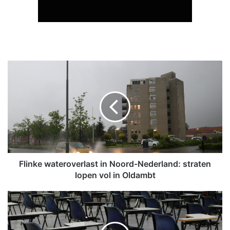
F
l
i
n
k
e
w
a
t
e
Flinke wateroverlast in Noord-Nederland: straten
r
lopen vol in Oldambt
o
v
E
e
x
r
a
l
m