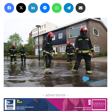
Facebook
X
LinkedIn
Messenger
WhatsApp
Telegram
Deel via Email
- advertentie -