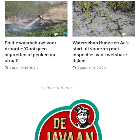
s
e
t
s
r
g
a
e
t
w
e
e
n
Politie waarschuwt voor
Waterschap Hunze en Aa’s
n
droogte: ‘Gooi geen
start uit voorzorg met
l
s
sigaretten of peuken op
inspecties van kwetsbare
o
t
straat’
dijken
p
!
6 augustus 2026
6 augustus 2026
e
n
v
– advertenties –
o
l
i
n
O
l
d
a