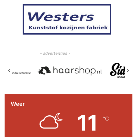
- advertenties -
Weer
11
℃