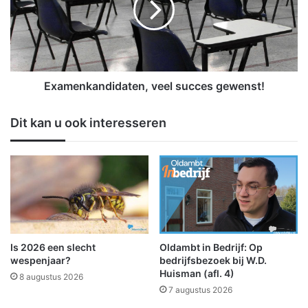
a
e
s
n
t
k
i
a
n
n
N
d
Examenkandidaten, veel succes gewenst!
o
i
o
d
Dit kan u ook interesseren
r
a
d
t
-
e
N
n
e
,
d
v
e
e
r
e
l
l
Is 2026 een slecht
Oldambt in Bedrijf: Op
a
s
wespenjaar?
bedrijfsbezoek bij W.D.
n
u
Huisman (afl. 4)
8 augustus 2026
d
c
7 augustus 2026
:
c