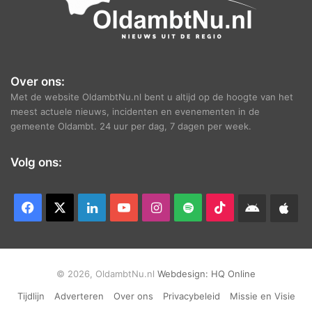
Over ons:
Met de website OldambtNu.nl bent u altijd op de hoogte van het
meest actuele nieuws, incidenten en evenementen in de
gemeente Oldambt. 24 uur per dag, 7 dagen per week.
Volg ons:
Facebook
X
LinkedIn
YouTube
Instagram
Spotify
TikTok
Android
App
app
Ap
© 2026, OldambtNu.nl
Webdesign:
HQ Online
Tijdlijn
Adverteren
Over ons
Privacybeleid
Missie en Visie