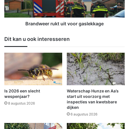
i
e
n
e
g
r
e
r
Brandweer rukt uit voor gaslekkage
n
u
K
k
Dit kan u ook interesseren
u
t
n
u
s
i
t
t
e
v
n
o
c
o
e
r
n
g
Is 2026 een slecht
Waterschap Hunze en Aa’s
t
a
wespenjaar?
start uit voorzorg met
r
s
inspecties van kwetsbare
8 augustus 2026
u
dijken
l
m
e
6 augustus 2026
d
k
e
k