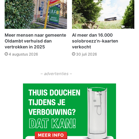
K
a
l
g
i
e
n
k
Meer mensen naar gemeente
Al meer dan 16.000
e
Oldambt verhuisd dan
solobroezz’n-kaarten
r
vertrokken in 2025
verkocht
4 augustus 2026
30 juli 2026
– advertenties –