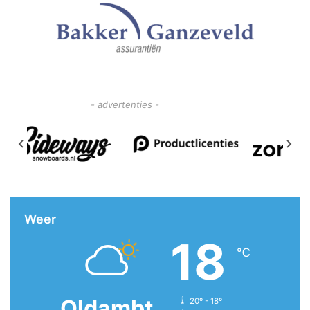
- advertenties -
Weer
18
℃
Oldambt
20º - 18º