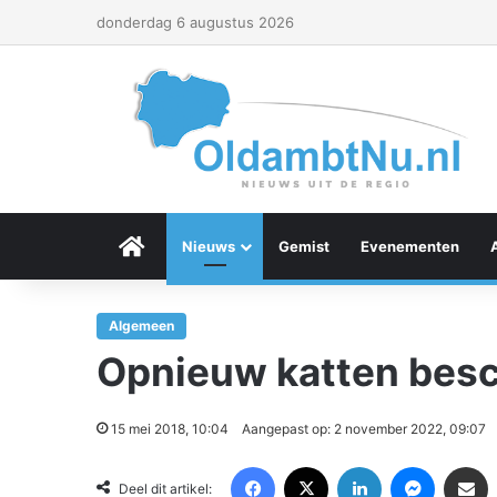
donderdag 6 augustus 2026
Menu Item
Nieuws
Gemist
Evenementen
Algemeen
Opnieuw katten besch
15 mei 2018, 10:04
Aangepast op: 2 november 2022, 09:07
Facebook
X
LinkedIn
Messenger
Deel via Email
Deel dit artikel: