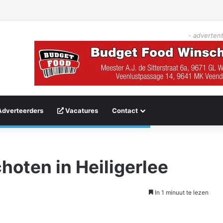
- advertent
Adverteerders
Vacatures
Contact
oten in Heiligerlee
In 1 minuut te lezen