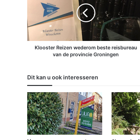
o
o
s
t
e
r
R
e
Klooster Reizen wederom beste reisbureau
i
van de provincie Groningen
z
e
n
Dit kan u ook interesseren
w
e
d
e
r
o
m
b
e
s