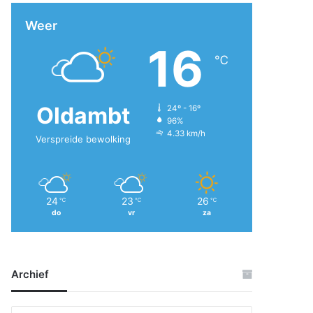
Weer
16
℃
Oldambt
24º - 16º
96%
4.33 km/h
Verspreide bewolking
24
23
26
℃
℃
℃
do
vr
za
Archief