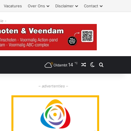
Vacatures
Over Ons
Disclaimer
Contact
ie -
℃
14
Willekeurig artikel
Switch skin
Zoeken
Oldambt
– advertenties –