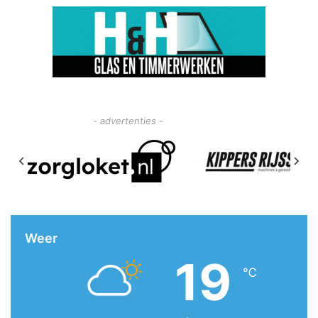
- advertenties -
Weer
19
℃