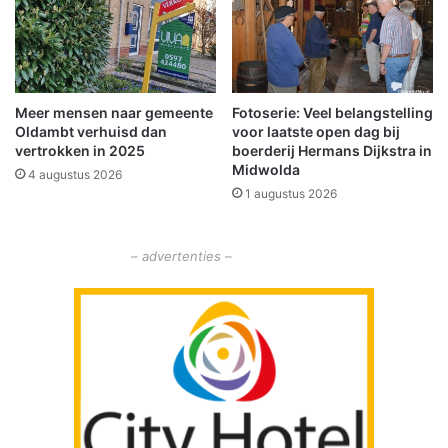
e
a
a
n
g
Meer mensen naar gemeente
Fotoserie: Veel belangstelling
e
Oldambt verhuisd dan
voor laatste open dag bij
t
vertrokken in 2025
boerderij Hermans Dijkstra in
r
Midwolda
4 augustus 2026
o
1 augustus 2026
f
f
e
– advertenties –
n