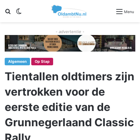
Zoeken
Switch skin
Menu
- advertentie -
Algemeen
Op Stap
Tientallen oldtimers zijn
vertrokken voor de
eerste editie van de
Grunnegerlaand Classic
Rally