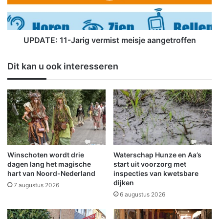
t
:
1
1
1
1
2
-
UPDATE: 11-Jarig vermist meisje aangetroffen
g
J
r
a
Dit kan u ook interesseren
o
r
n
i
i
g
n
v
g
e
e
r
n
m
D
i
a
s
Winschoten wordt drie
Waterschap Hunze en Aa’s
g
t
dagen lang het magische
start uit voorzorg met
m
hart van Noord-Nederland
inspecties van kwetsbare
dijken
e
7 augustus 2026
i
6 augustus 2026
s
j