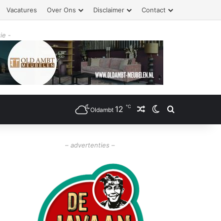
Vacatures
Over Ons
Disclaimer
Contact
ie -
℃
12
Willekeurig artikel
Switch skin
Zoeken
Oldambt
– advertenties –