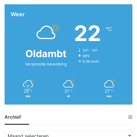
Weer
22
℃
Oldambt
22º - 14º
98%
6.39 km/h
Verspreide bewolking
22
21
27
℃
℃
℃
ma
di
wo
Archief
A