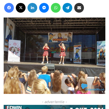
Facebook
X
LinkedIn
Messenger
WhatsApp
Telegram
Deel via Email
- advertentie -