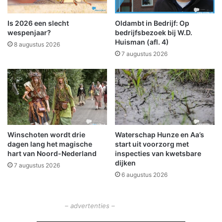
n
t
k
e
Is 2026 een slecht
Oldambt in Bedrijf: Op
e
n
wespenjaar?
bedrijfsbezoek bij W.D.
r
o
Huisman (afl. 4)
8 augustus 2026
w
o
7 augustus 2026
a
k
a
v
r
o
d
o
a
r
t
o
k
r
a
Winschoten wordt drie
Waterschap Hunze en Aa’s
g
dagen lang het magische
start uit voorzorg met
n
a
hart van Noord-Nederland
inspecties van kwetsbare
n
dijken
7 augustus 2026
i
6 augustus 2026
s
a
t
– advertenties –
i
e