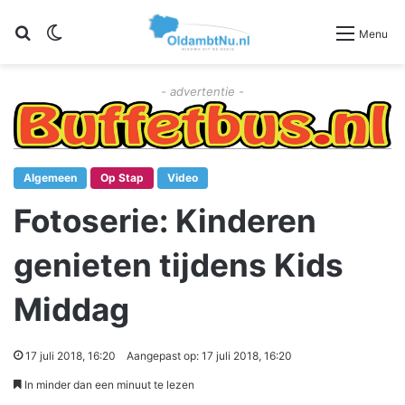
Zoeken
Switch skin
Menu
- advertentie -
Algemeen
Op Stap
Video
Fotoserie: Kinderen
genieten tijdens Kids
Middag
17 juli 2018, 16:20
Aangepast op: 17 juli 2018, 16:20
In minder dan een minuut te lezen