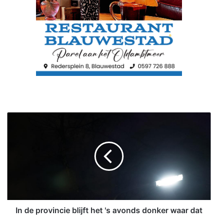
I
n
d
e
p
r
o
v
i
n
In de provincie blijft het 's avonds donker waar dat