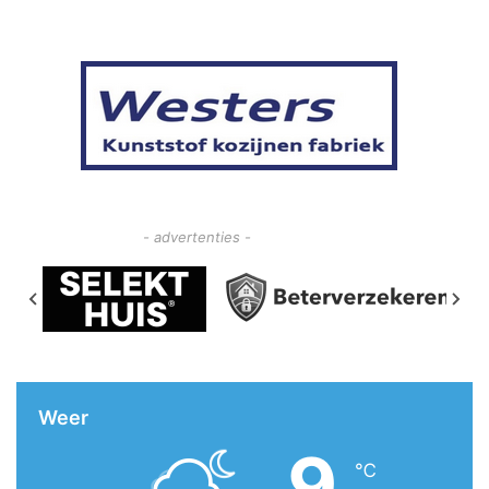
- advertenties -
Weer
9
℃