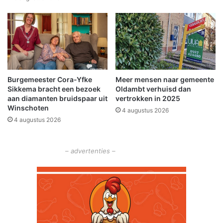
n
r
a
e
a
g
a
e
n
l
r
a
i
a
Burgemeester Cora-Yfke
Meer mensen naar gemeente
j
r
Sikkema bracht een bezoek
Oldambt verhuisd dan
d
s
aan diamanten bruidspaar uit
vertrokken in 2025
i
e
Winschoten
4 augustus 2026
n
n
4 augustus 2026
g
m
e
n
– advertenties –
s
e
n
m
e
t
m