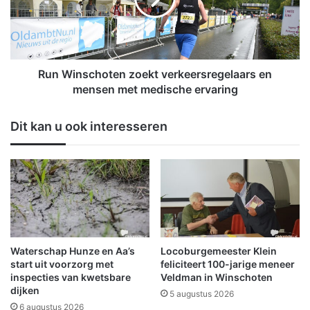
l
n
e
s
o
c
p
h
A
o
Run Winschoten zoekt verkeersregelaars en
7
t
mensen met medische ervaring
r
e
i
n
Dit kan u ook interesseren
c
z
h
o
t
e
i
k
n
t
g
v
O
e
l
r
d
k
Waterschap Hunze en Aa’s
Locoburgemeester Klein
a
e
start uit voorzorg met
feliciteert 100-jarige meneer
m
e
inspecties van kwetsbare
Veldman in Winschoten
b
dijken
r
5 augustus 2026
t
s
6 augustus 2026