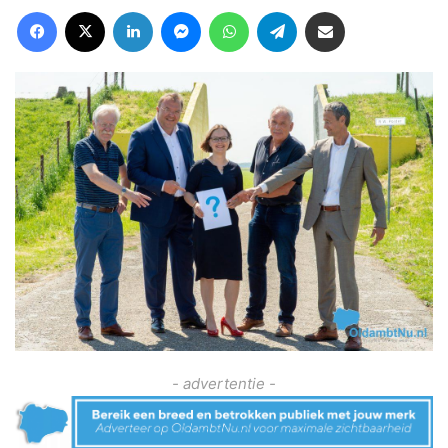
Facebook
X
LinkedIn
Messenger
WhatsApp
Telegram
Deel via Email
- advertentie -