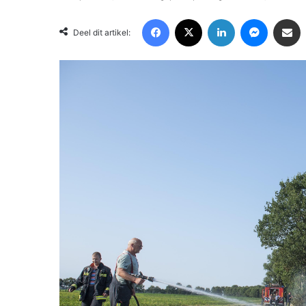
Facebook
X
LinkedIn
Messenger
Deel via Email
Deel dit artikel: