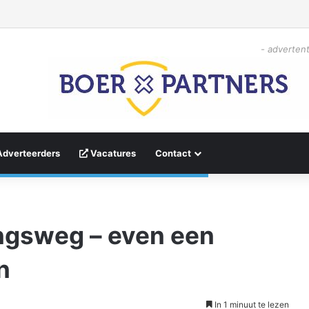
- advertent
Adverteerders
Vacatures
Contact
ngsweg – even een
n
In 1 minuut te lezen