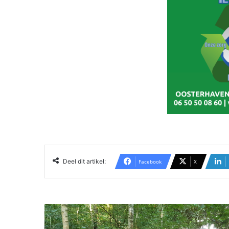
Deel dit artikel:
Facebook
X
R
e