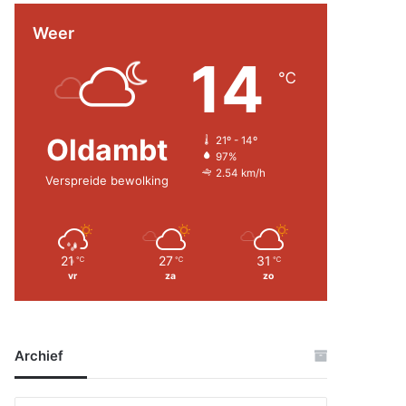
Weer
14
℃
Oldambt
21º - 14º
97%
2.54 km/h
Verspreide bewolking
21
27
31
℃
℃
℃
vr
za
zo
Archief