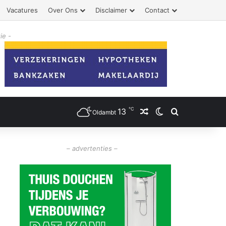
Vacatures
Over Ons
Disclaimer
Contact
ie -
℃
13
Willekeurig artikel
Switch skin
Zoeken
Oldambt
– advertenties –