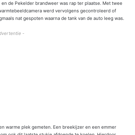
en de Pekelder brandweer was rap ter plaatse. Met twee
 warmtebeeldcamera werd vervolgens gecontroleerd of
gmaals nat gespoten waarna de tank van de auto leeg was.
dvertentie -
een warme plek gemeten. Een breekijzer en een emmer
om ook dit laatste stukje afdoende te koelen. Hierdoor