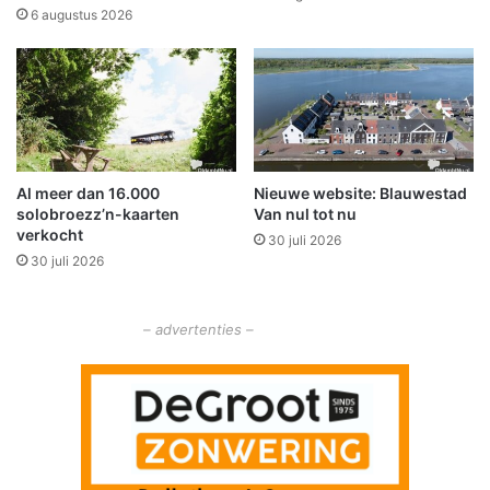
c
k
6 augustus 2026
h
l
t
e
i
i
n
n
g
b
o
r
m
a
Al meer dan 16.000
Nieuwe website: Blauwestad
1
n
solobroezz’n-kaarten
Van nul tot nu
6
d
verkocht
:
30 juli 2026
j
30 juli 2026
3
e
0
i
o
n
– advertenties –
p
M
g
e
e
e
l
d
o
e
s
n
t