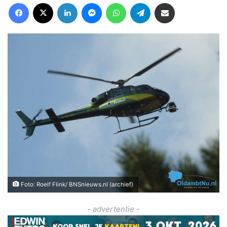
Facebook
X
LinkedIn
Messenger
WhatsApp
Telegram
Deel via Email
Foto: Roelf Flink/ BNSnieuws.nl (archief)
- advertentie -