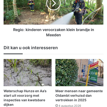
N
o
i
:
e
k
u
i
w
n
e
d
Regio: kinderen veroorzaken klein brandje in
s
e
Meeden
c
r
h
e
Dit kan u ook interesseren
a
n
n
v
s
e
n
r
a
o
a
o
r
r
v
z
e
a
Waterschap Hunze en Aa’s
Meer mensen naar gemeente
r
k
start uit voorzorg met
Oldambt verhuisd dan
w
e
inspecties van kwetsbare
vertrokken in 2025
a
dijken
n
4 augustus 2026