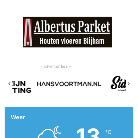
- advertenties -
Weer
13
℃