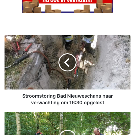
S
t
r
o
o
m
s
t
o
r
Stroomstoring Bad Nieuweschans naar
i
verwachting om 16:30 opgelost
n
g
R
B
e
a
g
d
i