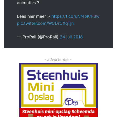
animaties ?
Lees hier meer >
https://t.co/uNf4oKrF3w
pic.twitter.com/WCDrCXqTjn
— ProRail (@ProRail)
24 juli 2018
- advertentie -