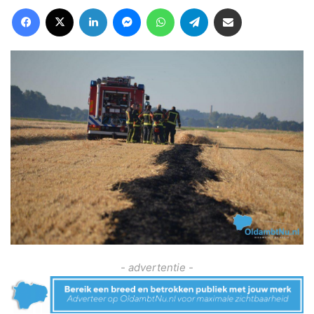
Facebook
X
LinkedIn
Messenger
WhatsApp
Telegram
Deel via Email
- advertentie -