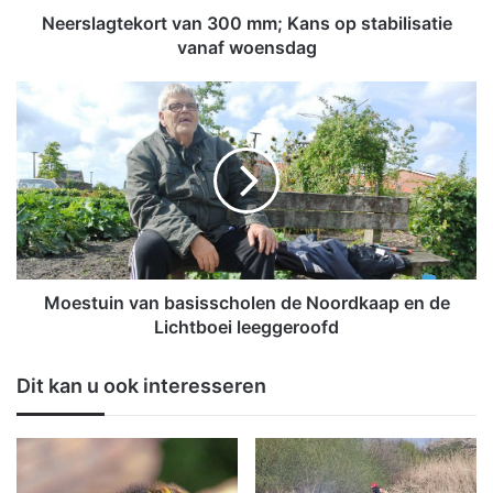
e
Neerslagtekort van 300 mm; Kans op stabilisatie
k
vanaf woensdag
o
r
M
t
o
v
e
a
s
n
t
3
u
0
i
0
n
m
v
m
a
Moestuin van basisscholen de Noordkaap en de
;
n
Lichtboei leeggeroofd
K
b
a
a
Dit kan u ook interesseren
n
s
s
i
o
s
p
s
s
c