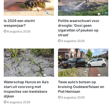
t
h
a
o
b
l
i
e
Is 2026 een slecht
Politie waarschuwt voor
l
n
wespenjaar?
droogte: ‘Gooi geen
i
d
sigaretten of peuken op
8 augustus 2026
s
straat’
e
a
N
6 augustus 2026
t
o
i
o
e
r
v
d
a
k
n
a
a
a
Waterschap Hunze en Aa’s
Twee auto’s botsen op
f
p
start uit voorzorg met
kruising Oudewerfslaan en
w
e
inspecties van kwetsbare
Piet Heinlaan
o
n
dijken
6 augustus 2026
e
d
6 augustus 2026
n
e
s
L