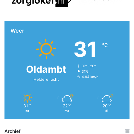
Weer
31
℃
Oldambt
31º - 20º
31%
4.94 km/h
Heldere lucht
31
22
20
℃
℃
℃
zo
ma
di
Archief