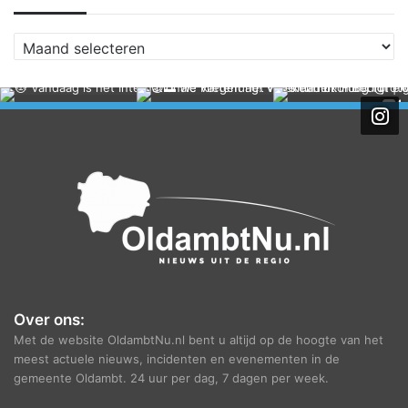
A
r
c
h
i
e
f
Over ons:
Met de website OldambtNu.nl bent u altijd op de hoogte van het
meest actuele nieuws, incidenten en evenementen in de
gemeente Oldambt. 24 uur per dag, 7 dagen per week.