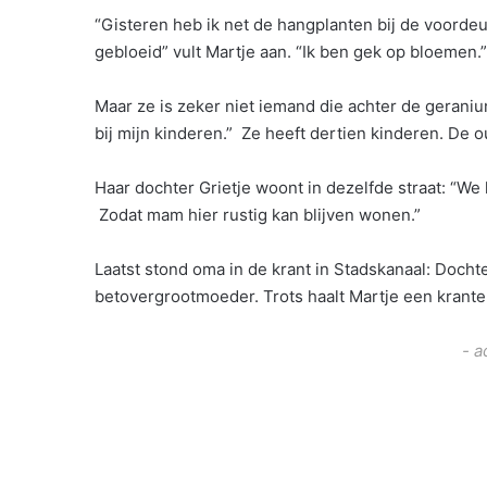
“Gisteren heb ik net de hangplanten bij de voord
gebloeid” vult Martje aan. “Ik ben gek op bloemen.”
Maar ze is zeker niet iemand die achter de geraniums
bij mijn kinderen.” Ze heeft dertien kinderen. De o
Haar dochter Grietje woont in dezelfde straat: “W
Zodat mam hier rustig kan blijven wonen.”
Laatst stond oma in de krant in Stadskanaal: Doch
betovergrootmoeder. Trots haalt Martje een kranten
- a