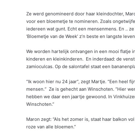
Ze werd genomineerd door haar kleindochter, Maron
voor een bloemetje te nomineren. Zoals ongetwijfel
iedereen wat gunt. Echt een mensenmens. En .. ze 
‘Bloemetje van de Week’ z’n beste en langste leven b
We worden hartelijk ontvangen in een mooi flatje 
kinderen en kleinkinderen. En inderdaad: de venste
zamioculcas. Op de salontafel staat een bananenpl
“Ik woon hier nu 24 jaar”, zegt Martje. “Een heel fij
mensen.‘’ Ze is gehecht aan Winschoten. “Hier we
hebben we daar een jaartje gewoond. In Vinkhuizen
Winschoten.”
Maron zegt: ”Als het zomer is, staat haar balkon vo
roze van alle bloemen.”