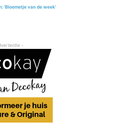
: ‘Bloemetje van de week’
dvertentie -