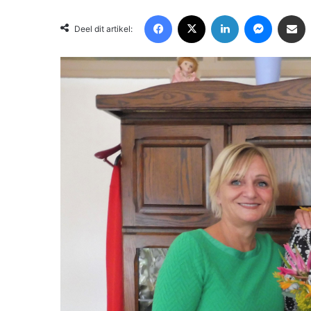
Facebook
X
LinkedIn
Messenger
Deel via Email
Deel dit artikel: