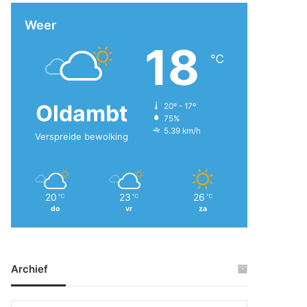
Weer
18
℃
Oldambt
20º - 17º
75%
5.39 km/h
Verspreide bewolking
20
23
26
℃
℃
℃
do
vr
za
Archief