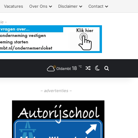
Vacatures
Over Ons
Disclaimer
Contact
ie -
℃
18
Willekeurig artikel
Switch skin
Zoeken
Oldambt
– advertenties –