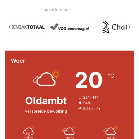
- advertenties -
Weer
20
℃
Oldambt
22º - 14º
94%
5.03 km/h
Verspreide bewolking
22
21
27
℃
℃
℃