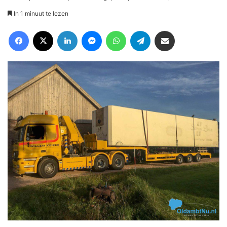
In 1 minuut te lezen
Facebook
X
LinkedIn
Messenger
WhatsApp
Telegram
Deel via Email