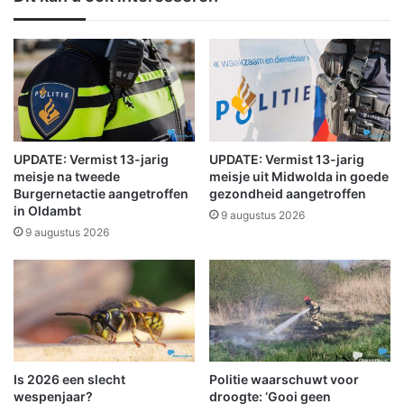
e
b
s
t
l
d
a
o
g
e
b
t
i
h
j
e
k
t
UPDATE: Vermist 13-jarig
UPDATE: Vermist 13-jarig
w
g
meisje na tweede
meisje uit Midwolda in goede
e
o
Burgernetactie aangetroffen
gezondheid aangetroffen
k
in Oldambt
e
9 augustus 2026
e
d
9 augustus 2026
r
i
i
n
j
o
i
n
n
d
W
e
i
r
Is 2026 een slecht
Politie waarschuwt voor
n
z
wespenjaar?
droogte: ‘Gooi geen
s
o