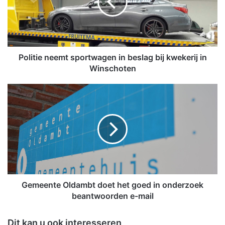
t
i
e
n
e
e
Politie neemt sportwagen in beslag bij kwekerij in
m
Winschoten
t
s
G
p
e
o
m
r
e
t
e
w
n
a
t
g
e
e
O
n
l
Gemeente Oldambt doet het goed in onderzoek
i
d
beantwoorden e-mail
n
a
b
m
Dit kan u ook interesseren