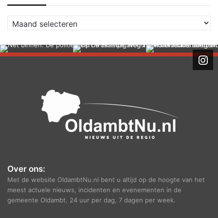
A
r
c
h
i
e
f
Over ons:
Met de website OldambtNu.nl bent u altijd op de hoogte van het
meest actuele nieuws, incidenten en evenementen in de
gemeente Oldambt. 24 uur per dag, 7 dagen per week.