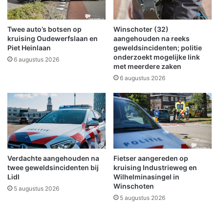
g
w
i
e
n
e
Twee auto’s botsen op
Winschoter (32)
B
f
kruising Oudewerfslaan en
aangehouden na reeks
e
s
Piet Heinlaan
geweldsincidenten; politie
e
onderzoekt mogelijke link
e
6 augustus 2026
met meerdere zaken
r
l
t
d
6 augustus 2026
a
o
(
n
v
a
i
t
d
i
e
e
o
i
Verdachte aangehouden na
Fietser aangereden op
)
n
twee geweldsincidenten bij
kruising Industrieweg en
O
Lidl
Wilhelminasingel in
m
Winschoten
5 augustus 2026
m
5 augustus 2026
e
l