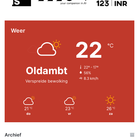
Weer
22
℃
Oldambt
22º - 17º
56%
8.3 km/h
Verspreide bewolking
21
23
26
℃
℃
℃
do
vr
za
Archief