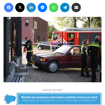
Facebook
X
LinkedIn
Messenger
WhatsApp
Telegram
Deel via Email
- advertentie -