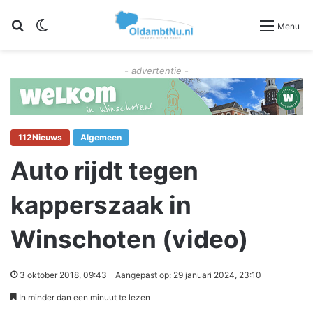
Zoeken
Switch skin
Menu
- advertentie -
112Nieuws
Algemeen
Auto rijdt tegen
kapperszaak in
Winschoten (video)
3 oktober 2018, 09:43
Aangepast op: 29 januari 2024, 23:10
In minder dan een minuut te lezen