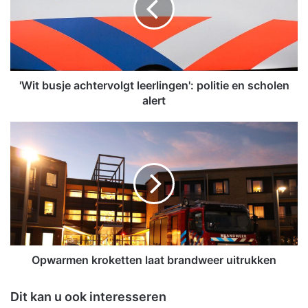
b
u
s
j
e
a
'Wit busje achtervolgt leerlingen': politie en scholen
c
alert
h
t
O
e
p
r
w
v
a
o
r
l
m
g
e
t
n
l
k
e
r
Opwarmen kroketten laat brandweer uitrukken
e
o
r
k
Dit kan u ook interesseren
l
e