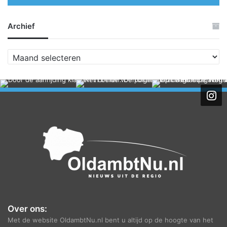
Archief
A
r
c
h
i
e
f
Over ons:
Met de website OldambtNu.nl bent u altijd op de hoogte van het