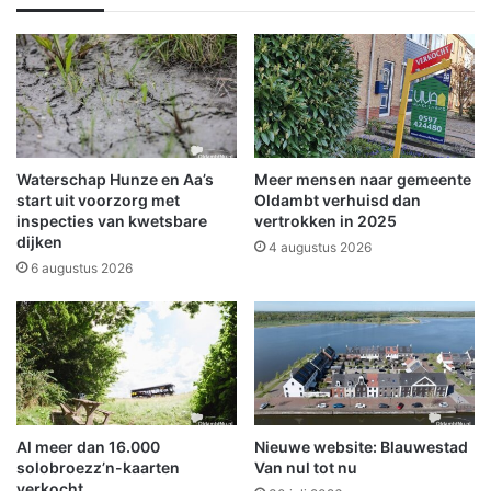
i
t
n
t
g
e
e
n
n
l
'
a
:
a
p
t
Waterschap Hunze en Aa’s
Meer mensen naar gemeente
o
b
start uit voorzorg met
Oldambt verhuisd dan
l
r
inspecties van kwetsbare
vertrokken in 2025
i
dijken
a
4 augustus 2026
t
n
6 augustus 2026
i
d
e
w
e
e
n
e
s
r
c
u
h
i
Al meer dan 16.000
Nieuwe website: Blauwestad
o
t
solobroezz’n-kaarten
Van nul tot nu
l
r
verkocht