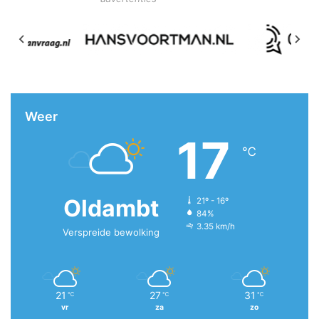
Weer
17
℃
Oldambt
21º - 16º
84%
3.35 km/h
Verspreide bewolking
21
27
31
℃
℃
℃
vr
za
zo