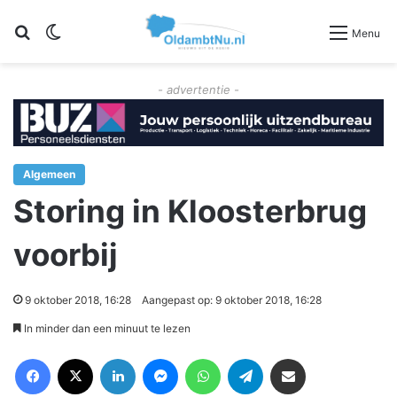
Zoeken
Switch skin
Menu
- advertentie -
Algemeen
Storing in Kloosterbrug
voorbij
9 oktober 2018, 16:28
Aangepast op: 9 oktober 2018, 16:28
In minder dan een minuut te lezen
Facebook
X
LinkedIn
Messenger
WhatsApp
Telegram
Deel via Email