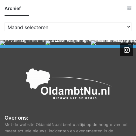
Archief
A
r
c
h
i
e
f
Over ons:
Met de website OldambtNu.nl bent u altijd op de hoogte van het
meest actuele nieuws, incidenten en evenementen in de