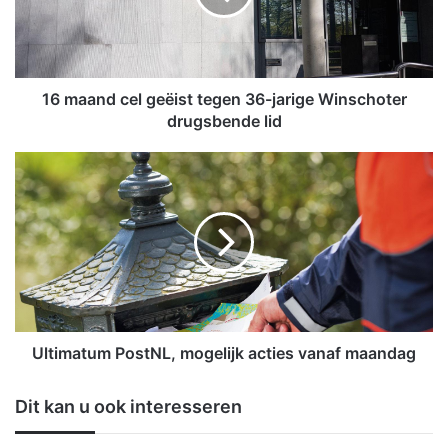
n
d
c
e
l
16 maand cel geëist tegen 36-jarige Winschoter
g
drugsbende lid
e
ë
U
i
l
s
t
t
i
t
m
e
a
g
t
e
u
n
m
3
P
Ultimatum PostNL, mogelijk acties vanaf maandag
6
o
-
s
Dit kan u ook interesseren
j
t
a
N