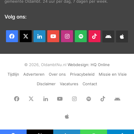
gemeente Oldambt. 24 uur per dag, 7 dagen per week.
Volg ons:
Facebook
X
LinkedIn
YouTube
Instagram
Spotify
TikTok
Android
App
app
Ap
© 2026, OldambtNu.nl
Webdesign:
HQ Online
Tijdlijn
Adverteren
Over ons
Privacybeleid
Missie en Visie
Disclaimer
Vacatures
Contact
Facebook
X
LinkedIn
YouTube
Instagram
Spotify
TikTok
Andr
app
Apple
App