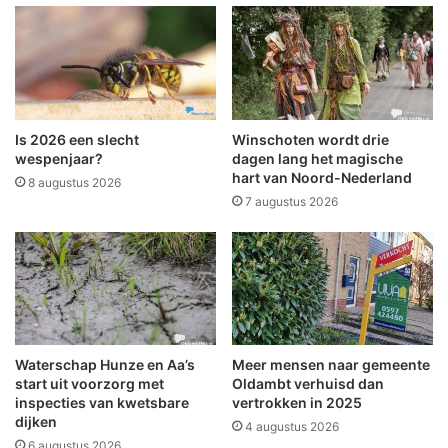
r
L
i
,
g
m
e
o
W
g
i
e
n
l
Is 2026 een slecht
Winschoten wordt drie
s
i
wespenjaar?
dagen lang het magische
c
j
hart van Noord-Nederland
8 augustus 2026
h
k
7 augustus 2026
o
a
t
c
e
t
r
i
d
e
r
s
u
v
g
Waterschap Hunze en Aa’s
Meer mensen naar gemeente
a
start uit voorzorg met
Oldambt verhuisd dan
s
n
inspecties van kwetsbare
vertrokken in 2025
b
a
dijken
e
4 augustus 2026
f
6 augustus 2026
n