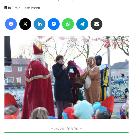
In 1 minuut te lezen
Facebook
X
LinkedIn
Messenger
WhatsApp
Telegram
Deel via Email
- advertentie -