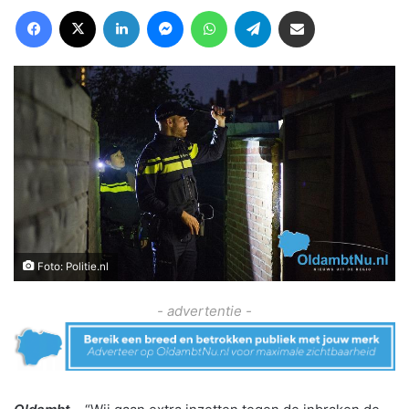
Facebook
X
LinkedIn
Messenger
WhatsApp
Telegram
Deel via Email
Foto: Politie.nl
- advertentie -