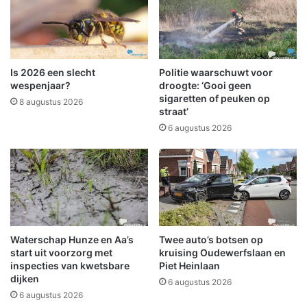
v
h
a
o
n
t
v
e
a
r
Is 2026 een slecht
Politie waarschuwt voor
n
K
wespenjaar?
droogte: ‘Gooi geen
d
u
sigaretten of peuken op
8 augustus 2026
a
straat’
n
l
s
6 augustus 2026
i
t
s
r
m
o
e
l
s
c
h
Waterschap Hunze en Aa’s
Twee auto’s botsen op
a
start uit voorzorg met
kruising Oudewerfslaan en
a
inspecties van kwetsbare
Piet Heinlaan
t
dijken
6 augustus 2026
s
6 augustus 2026
C