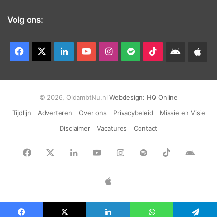
Volg ons:
Facebook
X
LinkedIn
YouTube
Instagram
Spotify
TikTok
Android
App
app
Ap
© 2026, OldambtNu.nl
Webdesign:
HQ Online
Tijdlijn
Adverteren
Over ons
Privacybeleid
Missie en Visie
Disclaimer
Vacatures
Contact
Facebook
X
LinkedIn
YouTube
Instagram
Spotify
TikTok
Andr
app
Apple
App