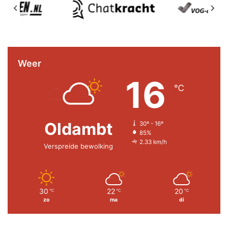
Weer
16
℃
Oldambt
30º - 16º
85%
2.33 km/h
Verspreide bewolking
30
22
20
℃
℃
℃
zo
ma
di