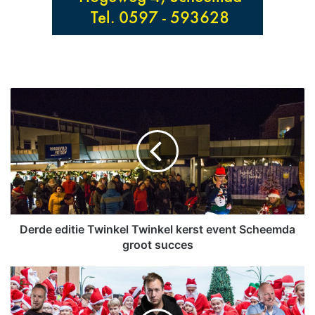
D
e
r
d
e
e
d
i
t
i
Derde editie Twinkel Twinkel kerst event Scheemda
e
groot succes
T
w
O
i
P
n
G