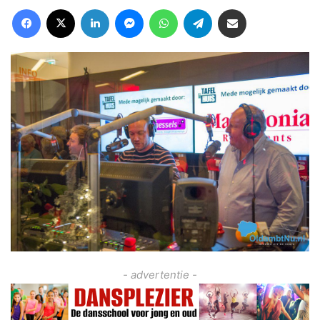
Facebook
X
LinkedIn
Messenger
WhatsApp
Telegram
Deel via Email
- advertentie -