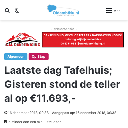
Zoeken
Switch skin
Menu
- advertentie -
Algemeen
Op Stap
Laatste dag Tafelhuis;
Gisteren stond de teller
al op €11.693,-
16 december 2018, 09:38
Aangepast op: 16 december 2018, 09:38
In minder dan een minuut te lezen