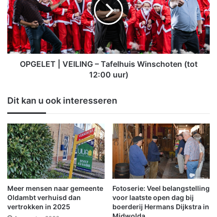
k
E
e
L
l
E
T
T
w
|
i
V
n
E
OPGELET | VEILING – Tafelhuis Winschoten (tot
k
I
12:00 uur)
e
L
l
I
Dit kan u ook interesseren
k
N
e
G
r
–
s
T
t
a
e
f
v
e
e
l
n
h
Meer mensen naar gemeente
Fotoserie: Veel belangstelling
t
u
Oldambt verhuisd dan
voor laatste open dag bij
S
i
vertrokken in 2025
boerderij Hermans Dijkstra in
c
Midwolda
s