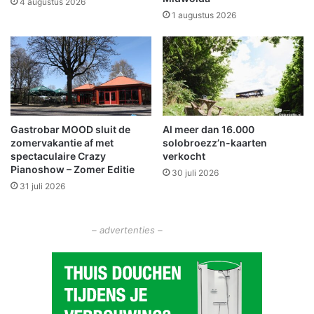
4 augustus 2026
h
W
1 augustus 2026
e
i
e
n
m
s
d
c
a
h
g
o
r
t
Gastrobar MOOD sluit de
Al meer dan 16.000
o
e
zomervakantie af met
solobroezz’n-kaarten
o
n
spectaculaire Crazy
verkocht
t
(
Pianoshow – Zomer Editie
30 juli 2026
s
t
31 juli 2026
u
o
c
t
c
1
– advertenties –
e
2
s
:
0
0
u
u