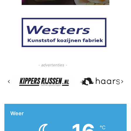
- advertenties -
Weer
℃