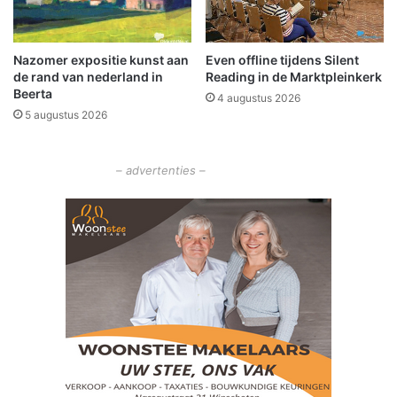
e
s
t
Nazomer expositie kunst aan
Even offline tijdens Silent
e
de rand van nederland in
Reading in de Marktpleinkerk
g
Beerta
4 augustus 2026
e
5 augustus 2026
n
– advertenties –