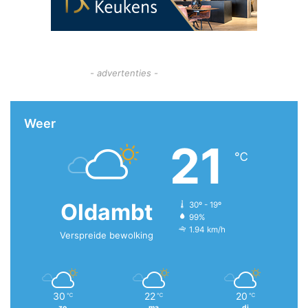
- advertenties -
Weer
21
℃
Oldambt
30º - 19º
99%
1.94 km/h
Verspreide bewolking
30
22
20
℃
℃
℃
zo
ma
di