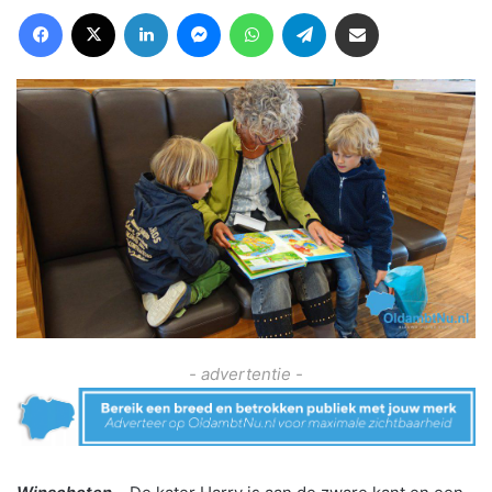
Facebook
X
LinkedIn
Messenger
WhatsApp
Telegram
Deel via Email
- advertentie -