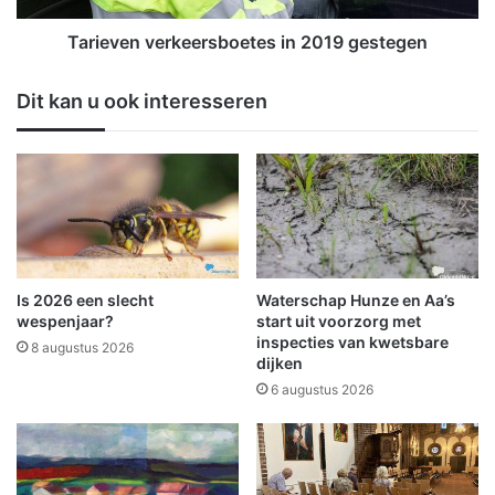
v
e
Tarieven verkeersboetes in 2019 gestegen
r
k
Dit kan u ook interesseren
e
e
r
s
b
o
e
t
e
Is 2026 een slecht
Waterschap Hunze en Aa’s
s
wespenjaar?
start uit voorzorg met
i
inspecties van kwetsbare
8 augustus 2026
dijken
n
2
6 augustus 2026
0
1
9
g