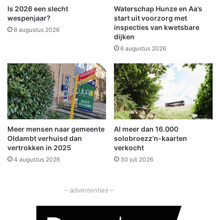
s
r
Is 2026 een slecht
Waterschap Hunze en Aa’s
c
a
wespenjaar?
start uit voorzorg met
h
n
inspecties van kwetsbare
8 augustus 2026
dijken
o
d
t
L
6 augustus 2026
e
a
n
n
g
e
s
t
r
Meer mensen naar gemeente
Al meer dan 16.000
a
Oldambt verhuisd dan
solobroezz’n-kaarten
a
vertrokken in 2025
verkocht
t
4 augustus 2026
30 juli 2026
a
f
g
– advertenties –
e
r
o