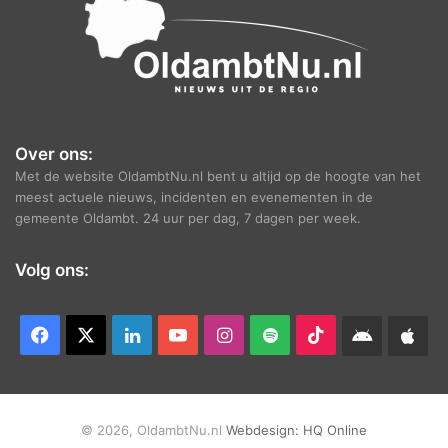
Over ons:
Met de website OldambtNu.nl bent u altijd op de hoogte van het
meest actuele nieuws, incidenten en evenementen in de
gemeente Oldambt. 24 uur per dag, 7 dagen per week.
Volg ons:
Facebook
X
LinkedIn
YouTube
Instagram
Spotify
TikTok
Android
App
app
Ap
© 2026, OldambtNu.nl
Webdesign:
HQ Online