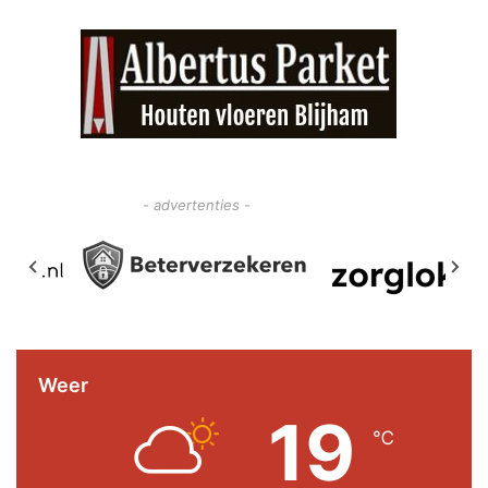
- advertenties -
Weer
19
℃