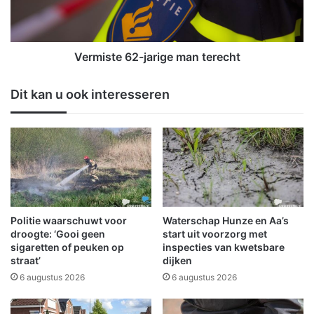
p
t
r
e
o
6
t
2
Vermiste 62-jarige man terecht
o
-
n
j
Dit kan u ook interesseren
d
a
e
r
t
i
o
g
t
e
s
m
t
a
i
n
l
t
Politie waarschuwt voor
Waterschap Hunze en Aa’s
s
e
droogte: ‘Gooi geen
start uit voorzorg met
t
r
sigaretten of peuken op
inspecties van kwetsbare
straat’
dijken
a
e
n
c
6 augustus 2026
6 augustus 2026
d
h
(
t