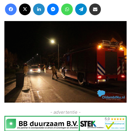
Facebook
X
LinkedIn
Messenger
WhatsApp
Telegram
Deel via Email
- advertentie -