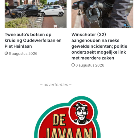
V
i
d
e
o
Twee auto’s botsen op
Winschoter (32)
)
kruising Oudewerfslaan en
aangehouden na reeks
Piet Heinlaan
geweldsincidenten; politie
onderzoekt mogelijke link
6 augustus 2026
met meerdere zaken
6 augustus 2026
– advertenties –