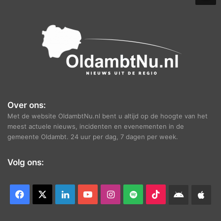
e
f
Over ons:
Met de website OldambtNu.nl bent u altijd op de hoogte van het
meest actuele nieuws, incidenten en evenementen in de
gemeente Oldambt. 24 uur per dag, 7 dagen per week.
Volg ons:
Facebook
X
LinkedIn
YouTube
Instagram
Spotify
TikTok
Android
App
app
Ap