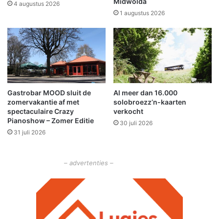
Midwolda
m
d
4 augustus 2026
e
1 augustus 2026
d
e
l
i
n
g
e
Gastrobar MOOD sluit de
Al meer dan 16.000
n
zomervakantie af met
solobroezz’n-kaarten
spectaculaire Crazy
verkocht
Pianoshow – Zomer Editie
30 juli 2026
31 juli 2026
– advertenties –