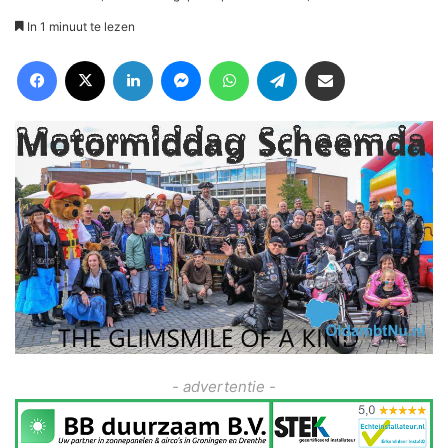
In 1 minuut te lezen
Facebook
X
LinkedIn
Messenger
WhatsApp
Telegram
Deel via Email
- advertentie -