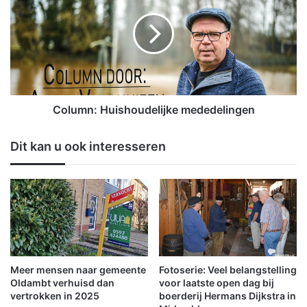
d
l
a
u
g
m
,
n
m
:
a
H
a
u
n
i
Column: Huishoudelijke mededelingen
d
s
a
h
Dit kan u ook interesseren
g
o
k
u
a
d
n
e
s
l
o
i
p
j
s
k
t
e
Meer mensen naar gemeente
Fotoserie: Veel belangstelling
o
m
Oldambt verhuisd dan
voor laatste open dag bij
r
e
vertrokken in 2025
boerderij Hermans Dijkstra in