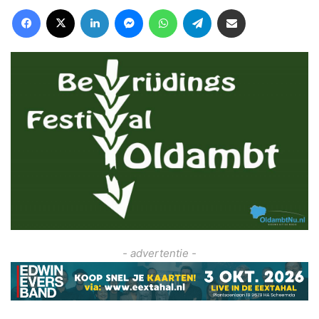
Facebook
X
LinkedIn
Messenger
WhatsApp
Telegram
Deel via Email
- advertentie -