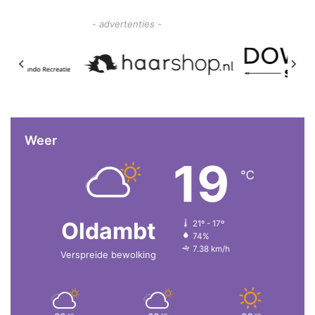
- advertenties -
Weer
19
℃
Oldambt
21º - 17º
74%
7.38 km/h
Verspreide bewolking