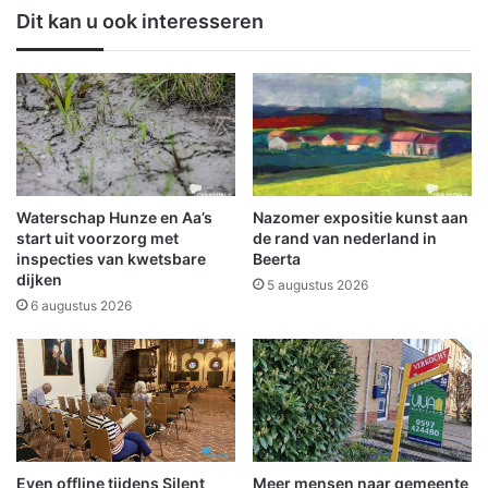
e
i
Dit kan u ook interesseren
n
s
n
p
e
a
p
r
k
k
w
M
e
i
k
d
e
w
Waterschap Hunze en Aa’s
Nazomer expositie kunst aan
r
o
start uit voorzorg met
de rand van nederland in
i
l
inspecties van kwetsbare
Beerta
dijken
j
d
5 augustus 2026
a
6 augustus 2026
Even offline tijdens Silent
Meer mensen naar gemeente