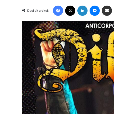
Facebook
X
LinkedIn
Messenger
Deel via Email
Deel dit artikel: