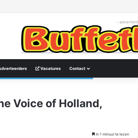
- advertent
Adverteerders
Vacatures
Contact
he Voice of Holland,
In 1 minuut te lezen