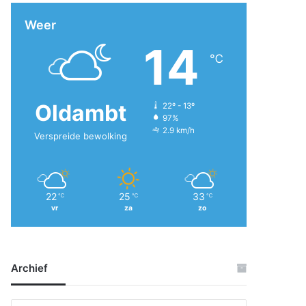
Weer
14
℃
Oldambt
22º - 13º
97%
2.9 km/h
Verspreide bewolking
22
25
33
℃
℃
℃
vr
za
zo
Archief