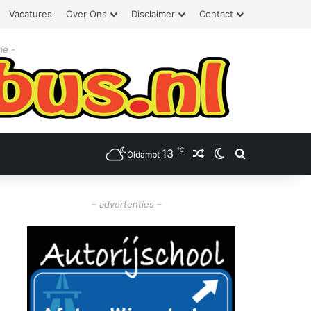
Vacatures
Over Ons
Disclaimer
Contact
ie -
℃
13
Willekeurig artikel
Switch skin
Zoeken
Oldambt
– advertenties –