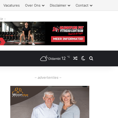
Vacatures
Over Ons
Disclaimer
Contact
ie -
℃
12
Willekeurig artikel
Switch skin
Zoeken
Oldambt
– advertenties –