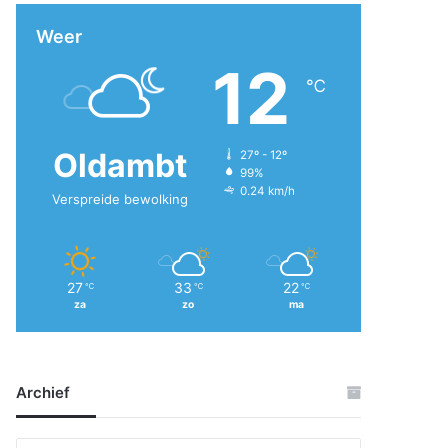
Weer
12
℃
Oldambt
27º - 12º
99%
0.24 km/h
Verspreide bewolking
27
33
22
℃
℃
℃
za
zo
ma
Archief