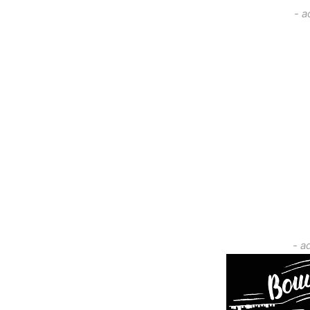
- a
- a