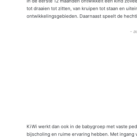
In de eerste 12 maanden ontwikkelt een kind zovee
tot draaien tot zitten, van kruipen tot staan en uite
ontwikkelingsgebieden. Daarnaast speelt de hechti
- a
KiWi werkt dan ook in de babygroep met vaste ped
bijscholing en ruime ervaring hebben. Met ingang v