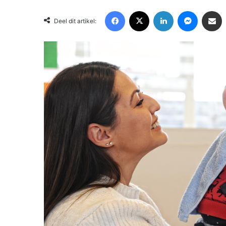
Facebook
X
LinkedIn
Messenger
Deel via Email
Deel dit artikel: