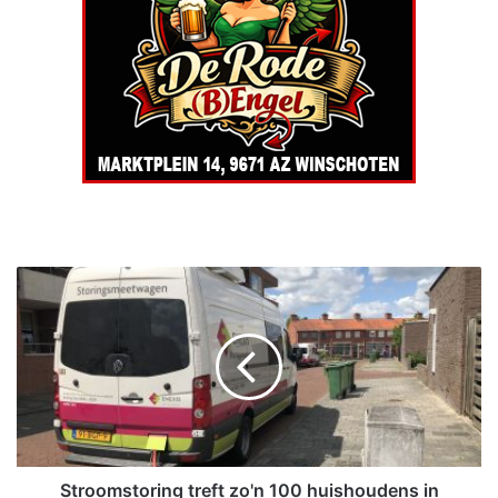
S
t
r
o
o
m
s
t
o
r
Stroomstoring treft zo'n 100 huishoudens in