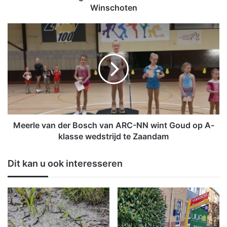
i
Winschoten
n
g
M
t
e
r
e
e
r
f
l
t
e
z
v
o
a
'
n
n
d
Meerle van der Bosch van ARC-NN wint Goud op A-
1
e
klasse wedstrijd te Zaandam
0
r
0
B
Dit kan u ook interesseren
h
o
u
s
i
c
s
h
h
v
o
a