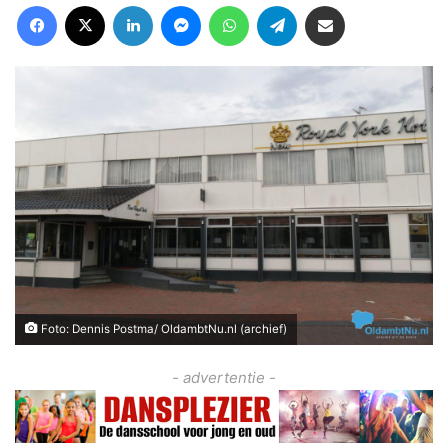
Facebook
X
LinkedIn
Messenger
WhatsApp
Telegram
Deel via Email
Foto: Dennis Postma/ OldambtNu.nl (archief)
- advertentie -