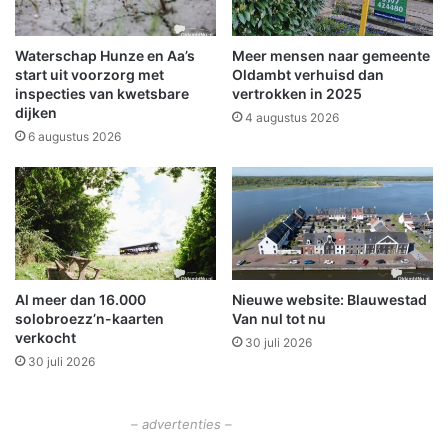
u
n
d
A
e
R
Waterschap Hunze en Aa’s
Meer mensen naar gemeente
n
C
start uit voorzorg met
Oldambt verhuisd dan
s
-
inspecties van kwetsbare
vertrokken in 2025
i
dijken
N
4 augustus 2026
n
N
6 augustus 2026
W
w
i
i
n
n
s
t
c
G
h
o
o
u
Al meer dan 16.000
Nieuwe website: Blauwestad
t
d
solobroezz’n-kaarten
Van nul tot nu
e
o
verkocht
n
30 juli 2026
p
30 juli 2026
A
-
k
– advertenties –
l