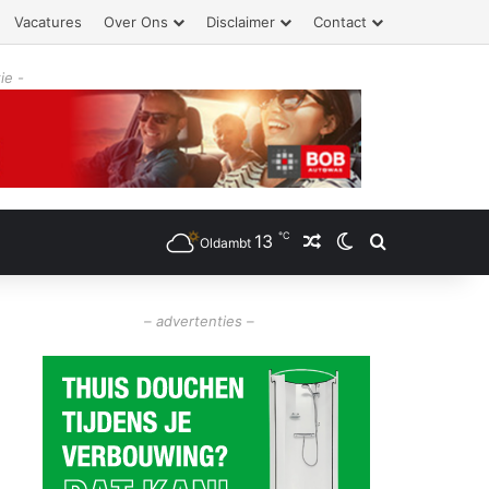
Vacatures
Over Ons
Disclaimer
Contact
ie -
℃
13
Willekeurig artikel
Switch skin
Zoeken
Oldambt
– advertenties –