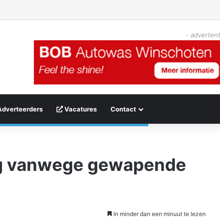
- advertent
Adverteerders
Vacatures
Contact
g vanwege gewapende
In minder dan een minuut te lezen