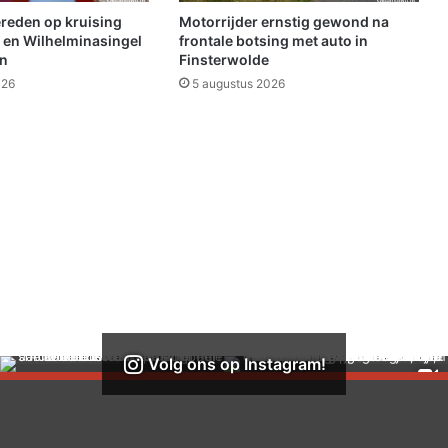
g
ereden op kruising
Motorrijder ernstig gewond na
e
 en Wilhelminasingel
frontale botsing met auto in
w
en
Finsterwolde
o
026
5 augustus 2026
n
d
n
a
a
a
n
r
i
j
d
i
n
Volg ons op Instagram!
g