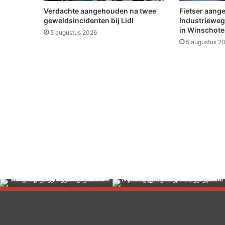
a
Verdachte aangehouden na twee
Fietser aang
d
geweldsincidenten bij Lidl
Industrieweg
O
in Winschot
5 augustus 2026
o
5 augustus 2
s
t
-
G
r
o
n
i
n
g
e
n