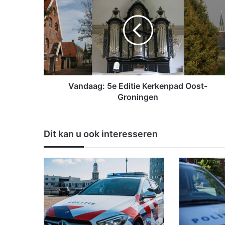
a
n
d
a
a
g
:
5
e
Vandaag: 5e Editie Kerkenpad Oost-
E
Groningen
d
i
t
Dit kan u ook interesseren
i
e
K
e
r
k
e
n
p