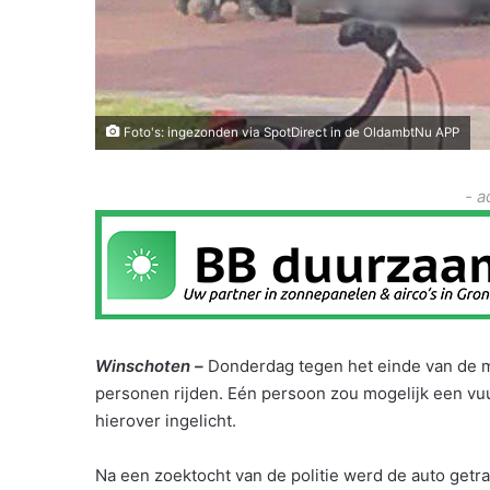
Foto's: ingezonden via SpotDirect in de OldambtNu APP
- a
Winschoten –
Donderdag tegen het einde van de 
personen rijden. Eén persoon zou mogelijk een vu
hierover ingelicht.
Na een zoektocht van de politie werd de auto getra