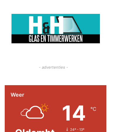
- advertenties -
Weer
14
℃
24º - 13º