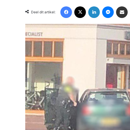
Facebook
X
LinkedIn
Messenger
Deel via Email
Deel dit artikel: