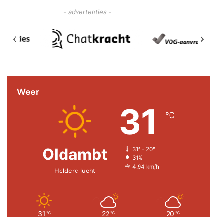
- advertenties -
Weer
31
℃
Oldambt
31º - 20º
31%
4.94 km/h
Heldere lucht
31
22
20
℃
℃
℃