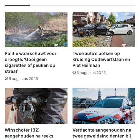
s
a
i
r
n
v
j
e
u
r
n
d
i
a
c
Politie waarschuwt voor
Twee auto’s botsen op
h
droogte: ‘Gooi geen
kruising Oudewerfslaan en
t
sigaretten of peuken op
Piet Heinlaan
straat’
e
6 augustus 2026
v
6 augustus 2026
a
n
s
t
e
e
k
Winschoter (32)
Verdachte aangehouden na
p
aangehouden na reeks
twee geweldsincidenten bij
a