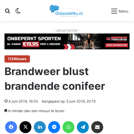
Zoeken
Switch skin
Menu
- advertentie -
112Nieuws
Brandweer blust
brandende conifeer
4 juni 2019, 16:35
Aangepast op: 5 juni 2019, 20:15
In minder dan een minuut te lezen
Facebook
X
LinkedIn
Messenger
WhatsApp
Telegram
Deel via Email