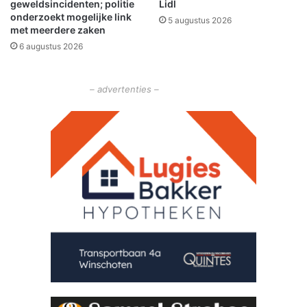
geweldsincidenten; politie
Lidl
r
onderzoekt mogelijke link
5 augustus 2026
t
met meerdere zaken
i
6 augustus 2026
j
i
n
– advertenties –
G
r
o
n
i
n
g
e
n