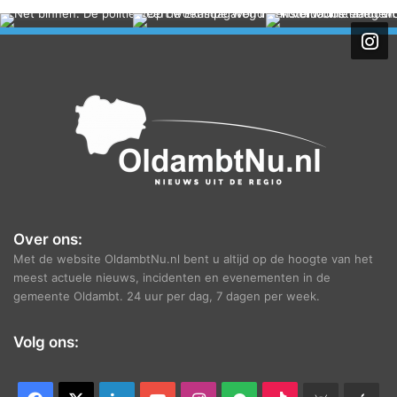
c
h
i
e
f
Over ons:
Met de website OldambtNu.nl bent u altijd op de hoogte van het
meest actuele nieuws, incidenten en evenementen in de
gemeente Oldambt. 24 uur per dag, 7 dagen per week.
Volg ons: