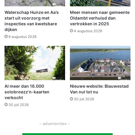
n
a
d
d
Waterschap Hunze en Aa’s
Meer mensen naar gemeente
e
i
start uit voorzorg met
Oldambt verhuisd dan
n
g
inspecties van kwetsbare
vertrokken in 2025
i
dijken
d
4 augustus 2026
n
n
6 augustus 2026
S
a
c
o
h
n
e
g
e
e
m
v
d
a
Al meer dan 16.000
Nieuwe website: Blauwestad
a
l
solobroezz’n-kaarten
Van nul tot nu
e
o
verkocht
n
30 juli 2026
p
30 juli 2026
W
d
i
e
n
A
– advertenties –
s
7
c