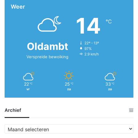
Weer
14
℃
Oldambt
22º - 13º
97%
2.9 km/h
Verspreide bewolking
22
25
33
℃
℃
℃
vr
za
zo
Archief
A
r