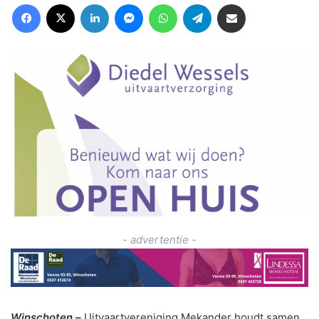
Facebook
X
LinkedIn
Messenger
WhatsApp
Telegram
Deel via Email
- advertentie -
Winschoten –
Uitvaartvereniging Mekander houdt samen