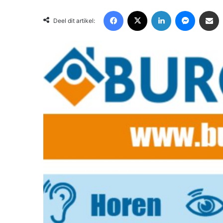
Facebook
X
LinkedIn
Messenger
Deel via Email
Deel dit artikel: