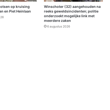
n
botsen op kruising
Winschoter (32) aangehouden na
t
n en Piet Heinlaan
reeks geweldsincidenten; politie
/
onderzoekt mogelijke link met
026
meerdere zaken
S
e
6 augustus 2026
t
U
p
p
e
r
s
s
t
r
e
e
f
t
n
a