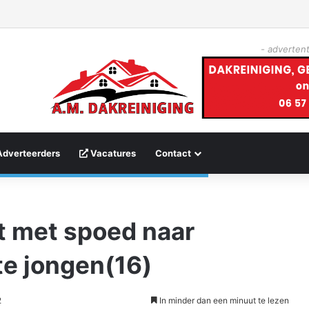
- advertent
Adverteerders
Vacatures
Contact
t met spoed naar
te jongen(16)
2
In minder dan een minuut te lezen