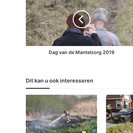
a
g
v
a
n
d
e
M
a
Dag van de Mantelzorg 2019
n
t
e
l
Dit kan u ook interesseren
z
o
r
g
2
0
1
9