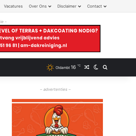
Vacatures
Over Ons
Disclaimer
Contact
ie -
℃
16
Willekeurig artikel
Switch skin
Zoeken
Oldambt
– advertenties –