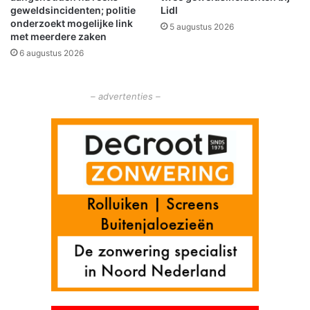
geweldsincidenten; politie
Lidl
u
onderzoekt mogelijke link
5 augustus 2026
p
met meerdere zaken
e
6 augustus 2026
r
c
r
– advertenties –
o
s
s
Z
u
i
d
b
r
o
e
k