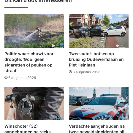
Dit kan u ook interesseren
e
w
k
i
k
n
a
n
g
e
e
n
f
i
n
Politie waarschuwt voor
Twee auto’s botsen op
a
droogte: ‘Gooi geen
kruising Oudewerfslaan en
l
sigaretten of peuken op
Piet Heinlaan
straat’
e
6 augustus 2026
s
6 augustus 2026
b
i
j
D
u
t
c
Winschoter (32)
Verdachte aangehouden na
h
aangehouden na reeks
twee geweldsincidenten bij
S