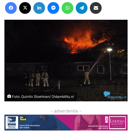
Facebook
X
LinkedIn
Messenger
WhatsApp
Telegram
Deel via Email
Foto: Quintin Stoetman/ OldambtNu.nl
- advertentie -