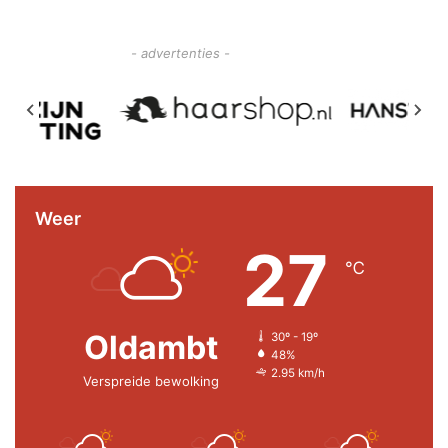
- advertenties -
Weer
27
℃
Oldambt
30º - 19º
48%
2.95 km/h
Verspreide bewolking