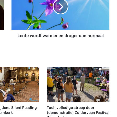
t
e
w
o
r
d
t
Lente wordt warmer en droger dan normaal
w
a
r
m
e
r
e
n
d
r
o
g
e
tijdens Silent Reading
Toch volledige streep door
r
einkerk
(demonstratie) Zuiderveen Festival