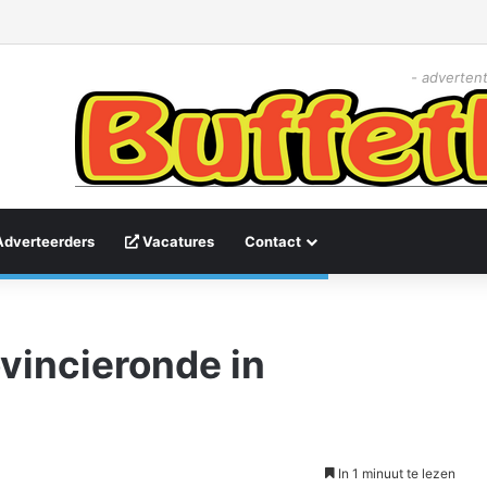
- advertent
Adverteerders
Vacatures
Contact
vincieronde in
In 1 minuut te lezen