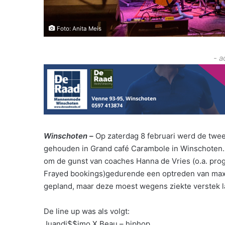
Foto: Anita Meis
- a
Winschoten –
Op zaterdag 8 februari werd de twe
gehouden in Grand café Carambole in Winschoten. 
om de gunst van coaches Hanna de Vries (o.a. pro
Frayed bookings)gedurende een optreden van maxim
gepland, maar deze moest wegens ziekte verstek l
De line up was als volgt:
Juandi$$imo X Beau – hiphop