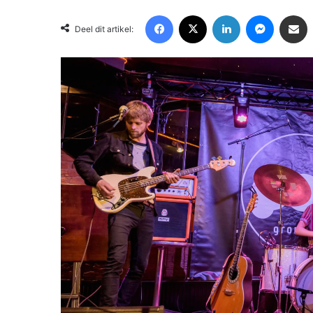
Facebook
X
LinkedIn
Messenger
Deel via Email
Deel dit artikel: