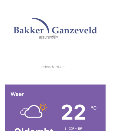
- advertenties -
Weer
22
℃
30º - 19º