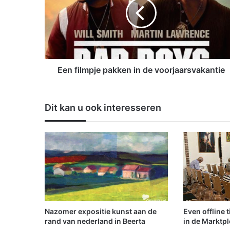
f
i
l
m
p
j
e
Een filmpje pakken in de voorjaarsvakantie
p
a
k
Dit kan u ook interesseren
k
e
n
i
n
d
e
v
o
o
Nazomer expositie kunst aan de
Even offline 
r
rand van nederland in Beerta
in de Marktpl