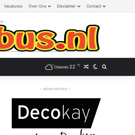
Vacatures
Over Ons
Disclaimer
Contact
ie -
℃
22
Willekeurig artikel
Switch skin
Zoeken
Oldambt
– advertenties –