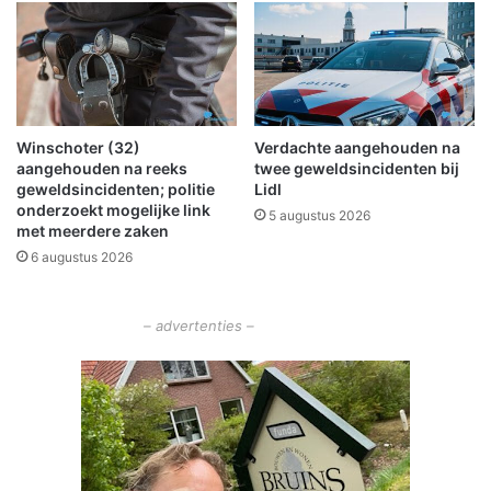
t
n
d
e
n
v
e
Winschoter (32)
Verdachte aangehouden na
r
aangehouden na reeks
twee geweldsincidenten bij
l
geweldsincidenten; politie
Lidl
e
onderzoekt mogelijke link
5 augustus 2026
n
met meerdere zaken
g
6 augustus 2026
d
v
a
– advertenties –
n
w
e
g
e
c
o