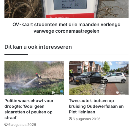
l
r
e
t
n
s
v
t
OV-kaart studenten met drie maanden verlengd
o
u
vanwege coronamaatregelen
o
d
r
e
Dit kan u ook interesseren
l
n
o
t
p
e
i
n
g
m
o
e
p
t
g
d
e
r
Politie waarschuwt voor
Twee auto’s botsen op
s
i
droogte: ‘Gooi geen
kruising Oudewerfslaan en
c
e
sigaretten of peuken op
Piet Heinlaan
h
straat’
m
6 augustus 2026
o
a
6 augustus 2026
r
a