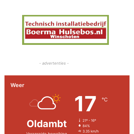
- advertenties -
Weer
17
℃
Oldambt
21º - 16º
84%
3.35 km/h
Verspreide bewolking