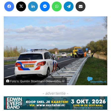
Facebook
X
LinkedIn
Messenger
WhatsApp
Telegram
Deel via Email
Foto's: Quintin Stoetman/ OldambtNu.nl
- advertentie -