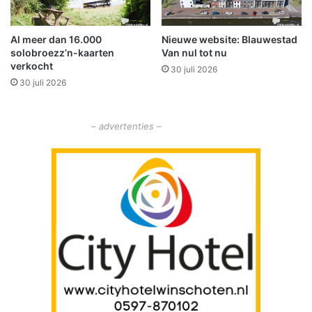
o
l
n
g
Al meer dan 16.000
Nieuwe website: Blauwestad
t
e
solobroezz’n-kaarten
Van nul tot nu
r
n
verkocht
o
30 juli 2026
d
30 juli 2026
l
s
e
t
"
u
– advertenties –
k
j
e
g
r
a
s