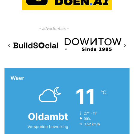
- advertenties -
Weer
11
℃
Oldambt
27º - 11º
99%
0.52 km/h
Verspreide bewolking