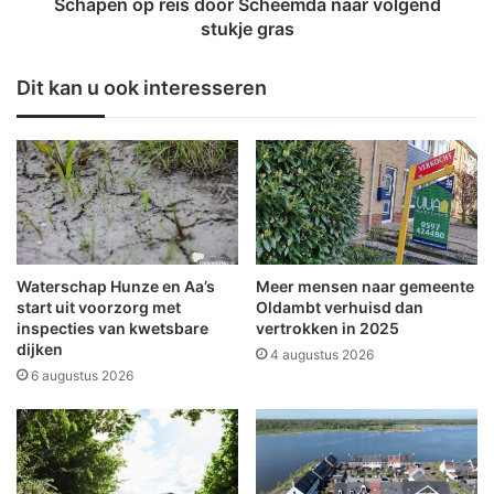
r
Schapen op reis door Scheemda naar volgend
n
e
stukje gras
e
i
l
s
Dit kan u ook interesseren
l
d
e
o
i
o
n
r
z
S
e
c
t
h
b
e
r
e
Waterschap Hunze en Aa’s
Meer mensen naar gemeente
a
m
start uit voorzorg met
Oldambt verhuisd dan
n
d
inspecties van kwetsbare
vertrokken in 2025
d
dijken
a
4 augustus 2026
o
n
6 augustus 2026
n
a
d
a
e
r
r
v
c
o