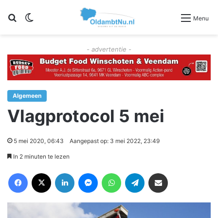
Zoeken
Switch skin
Menu
- advertentie -
Algemeen
Vlagprotocol 5 mei
5 mei 2020, 06:43
Aangepast op: 3 mei 2022, 23:49
In 2 minuten te lezen
Facebook
X
LinkedIn
Messenger
WhatsApp
Telegram
Deel via Email