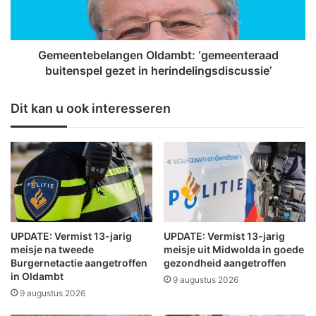
e
t
e
e
r
b
)
e
Gemeentebelangen Oldambt: ‘gemeenteraad
g
l
buitenspel gezet in herindelingsdiscussie’
e
a
k
n
Dit kan u ook interesseren
n
g
i
e
p
n
t
O
v
l
o
d
o
a
r
m
b
UPDATE: Vermist 13-jarig
UPDATE: Vermist 13-jarig
t
meisje na tweede
meisje uit Midwolda in goede
:
Burgernetactie aangetroffen
gezondheid aangetroffen
in Oldambt
‘
9 augustus 2026
g
9 augustus 2026
e