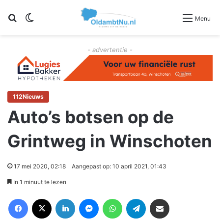
Zoeken
Switch skin
Menu
- advertentie -
112Nieuws
Auto’s botsen op de
Grintweg in Winschoten
17 mei 2020, 02:18
Aangepast op: 10 april 2021, 01:43
In 1 minuut te lezen
Facebook
X
LinkedIn
Messenger
WhatsApp
Telegram
Deel via Email