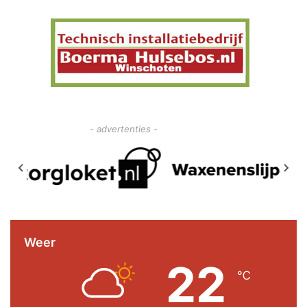
- advertenties -
Weer
22
℃