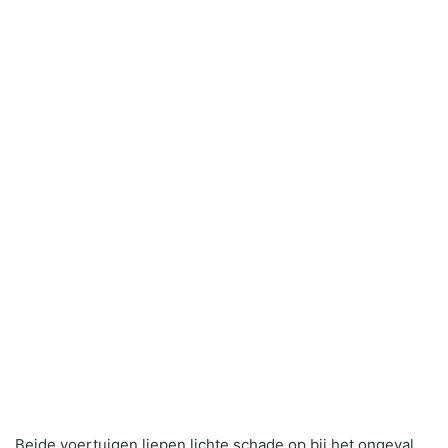
Beide voertuigen liepen lichte schade op bij het ongeval.