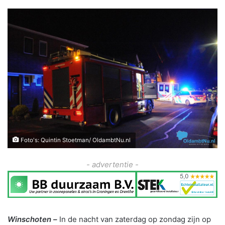
Foto's: Quintin Stoetman/ OldambtNu.nl
- advertentie -
Winschoten –
In de nacht van zaterdag op zondag zijn op