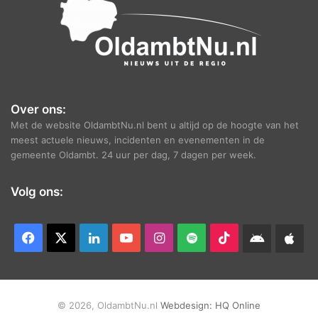
Over ons:
Met de website OldambtNu.nl bent u altijd op de hoogte van het
meest actuele nieuws, incidenten en evenementen in de
gemeente Oldambt. 24 uur per dag, 7 dagen per week.
Volg ons:
Facebook
X
LinkedIn
YouTube
Instagram
Spotify
TikTok
Android
App
app
Ap
© 2026, OldambtNu.nl
Webdesign:
HQ Online