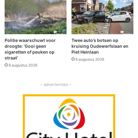
m
e
e
n
t
e
Politie waarschuwt voor
Twee auto’s botsen op
r
droogte: ‘Gooi geen
kruising Oudewerfslaan en
a
sigaretten of peuken op
Piet Heinlaan
a
straat’
6 augustus 2026
d
6 augustus 2026
b
u
i
– advertenties –
t
e
n
s
p
e
l
g
e